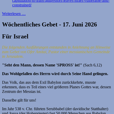
capitulation-to-irans-aggressors-leaves-israel-vulnerable-and-
constrained/
Weiterlesen …
Wöchentliches Gebet - 17. Juni 2026
Für Israel
Die folgenden Ausführungen entstanden in Anlehnung an Hinweise
zum Gebet von Ofer Amitai, Pastor einer messianischen Gemeinde
in Jerusalem.
"
Seht den Mann, dessen Name 'SPROSS' ist!"
(Sach 6,12)
Das Wohlgefallen des Herrn wird durch Seine Hand gelingen.
Das Volk, das aus dem Exil Babylon zurückkehrte, musste
erkennen, dass es Teil eines viel größeren Planes Gottes war, dessen
Zentrum der Messias ist.
Dasselbe gilt für uns!
Im Jahr 538 v. Chr. führten Serubbabel (der davidische Statthalter)
und Josua (der Hohepriester) fast 50.000 Menschen aus Babylon