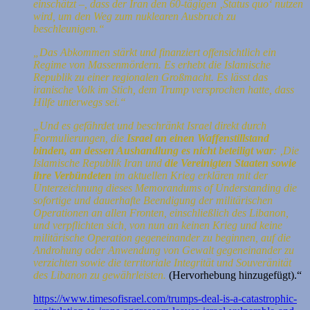
einschätzt –, dass der Iran den 60-tägigen ‚Status quo‘ nutzen
wird, um den Weg zum nuklearen Ausbruch zu
beschleunigen.“
„Das Abkommen stärkt und finanziert offensichtlich ein
Regime von Massenmördern. Es erhebt die Islamische
Republik zu einer regionalen Großmacht. Es lässt das
iranische Volk im Stich, dem Trump versprochen hatte, dass
Hilfe unterwegs sei.“
„Und es gefährdet und beschränkt Israel direkt durch
Formulierungen, die
Israel an einen Waffenstillstand
binden, an dessen Aushandlung es nicht beteiligt war
: ‚Die
Islamische Republik Iran und
die Vereinigten Staaten sowie
ihre Verbündeten
im aktuellen Krieg erklären mit der
Unterzeichnung dieses Memorandums of Understanding die
sofortige und dauerhafte Beendigung der militärischen
Operationen an allen Fronten, einschließlich des Libanon,
und verpflichten sich, von nun an keinen Krieg und keine
militärische Operation gegeneinander zu beginnen, auf die
Androhung oder Anwendung von Gewalt gegeneinander zu
verzichten sowie die territoriale Integrität und Souveränität
des Libanon zu gewährleisten.
(Hervorhebung hinzugefügt).“
https://www.timesofisrael.com/trumps-deal-is-a-catastrophic-