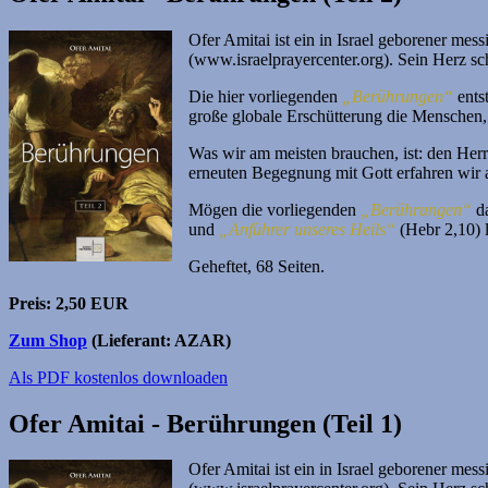
Ofer Amitai ist ein in Israel geborener mes
(www.israelprayercenter.org). Sein Herz sch
Die hier vorliegenden
„Berührungen“
ents
große globale Erschütterung die Menschen,
Was wir am meisten brauchen, ist: den Her
erneuten Begegnung mit Gott erfahren wir 
Mögen die vorliegenden
„Berührungen“
da
und
„Anführer unseres Heils“
(Hebr 2,10) l
Geheftet, 68 Seiten.
Preis: 2,50 EUR
Zum Shop
(Lieferant: AZAR)
Als PDF kostenlos downloaden
Ofer Amitai - Berührungen (Teil 1)
Ofer Amitai ist ein in Israel geborener mes