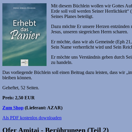
Mit diesem Büchlein wollen wir Gottes Auf
Erde soll voll werden Seiner Herrlichkeit“
Seines Planes beteiligt.
Dazu möchte Er unsere Herzen entzünden mi
Jesus, unseren siegreichen Herrn scharen.
Er möchte, dass wir als Gemeinde (Eph 21,2
Sein Name verherrlicht wird und Sein Rei
Er möchte uns Verständnis geben durch Sei
zu handeln.
Das vorliegende Büchlein soll einen Beitrag dazu leisten, dass wir „
bleiben können.
Geheftet, 52 Seiten.
Preis: 2,50 EUR
Zum Shop
(Lieferant: AZAR)
Als PDF kostenlos downloaden
Ofer Amitai - Berührungen (Teil 2)