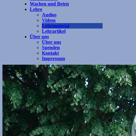
Wachen und Beten
Lehre
Audios
Videos
Lehrmaterial
Lehrartikel
Über uns
Über uns
Spenden
Kontakt
Impressum