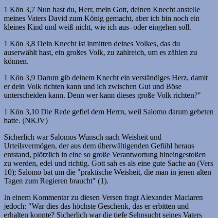
1 Kön 3,7 Nun hast du, Herr, mein Gott, deinen Knecht anstelle
meines Vaters David zum König gemacht, aber ich bin noch ein
kleines Kind und weiß nicht, wie ich aus- oder eingehen soll.
1 Kön 3,8 Dein Knecht ist inmitten deines Volkes, das du
auserwählt hast, ein großes Volk, zu zahlreich, um es zählen zu
können.
1 Kön 3,9 Darum gib deinem Knecht ein verständiges Herz, damit
er dein Volk richten kann und ich zwischen Gut und Böse
unterscheiden kann. Denn wer kann dieses große Volk richten?"
1 Kön 3,10 Die Rede gefiel dem Herrn, weil Salomo darum gebeten
hatte. (NKJV)
Sicherlich war Salomos Wunsch nach Weisheit und
Urteilsvermögen, der aus dem überwältigenden Gefühl heraus
entstand, plötzlich in eine so große Verantwortung hineingestoßen
zu werden, edel und richtig. Gott sah es als eine gute Sache an (Vers
10); Salomo bat um die "praktische Weisheit, die man in jenen alten
Tagen zum Regieren braucht" (1).
In einem Kommentar zu diesen Versen fragt Alexander Maclaren
jedoch: "War dies das höchste Geschenk, das er erbitten und
erhalten konnte? Sicherlich war die tiefe Sehnsucht seines Vaters