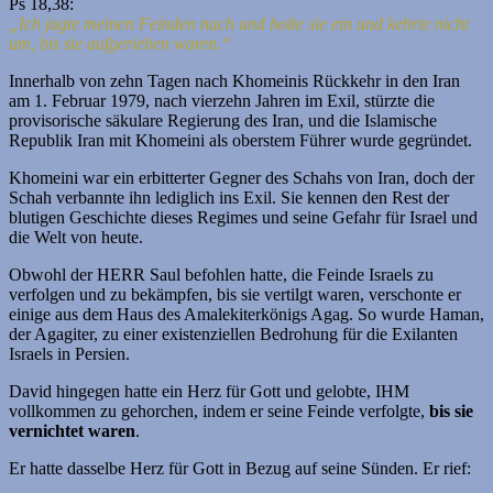
Ps 18,38:
„Ich jagte meinen Feinden nach und holte sie ein und kehrte nicht
um,
bis sie aufgerieben waren.“
Innerhalb von zehn Tagen nach Khomeinis Rückkehr in den Iran
am 1. Februar 1979, nach vierzehn Jahren im Exil, stürzte die
provisorische säkulare Regierung des Iran, und die Islamische
Republik Iran mit Khomeini als oberstem Führer wurde gegründet.
Khomeini war ein erbitterter Gegner des Schahs von Iran, doch der
Schah verbannte ihn lediglich ins Exil. Sie kennen den Rest der
blutigen Geschichte dieses Regimes und seine Gefahr für Israel und
die Welt von heute.
Obwohl der HERR Saul befohlen hatte, die Feinde Israels zu
verfolgen und zu bekämpfen, bis sie vertilgt waren, verschonte er
einige aus dem Haus des Amalekiterkönigs Agag. So wurde Haman,
der Agagiter, zu einer existenziellen Bedrohung für die Exilanten
Israels in Persien.
David hingegen hatte ein Herz für Gott und gelobte, IHM
vollkommen zu gehorchen, indem er seine Feinde verfolgte,
bis sie
vernichtet waren
.
Er hatte dasselbe Herz für Gott in Bezug auf seine Sünden. Er rief: