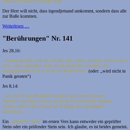
jedermann Raum zur Buße habe.“
Der Herr will nicht, dass irgendjemand umkommt, sondern dass alle
zur Buße kommen.
Weiterlesen …
"Berührungen" Nr. 141
Jes 28,16:
„Darum spricht Gott, der HERR, also: Siehe, ich lege in Zion einen
Stein,
einen geprüften Stein, einen köstlichen Eckstein, der
wohlgegründet ist;
wer traut, der flieht nicht!“
(oder: „wird nicht in
Panik geraten“)
Jes 8,14:
„So wird Er zum Heiligtum werden; aber zum Stein des
Anstoßes
und zum Fels des Strauchelns den beiden Häusern
Israels,
zum Fallstrick und zur Schlinge den Bewohnern
Jerusalems,“…
Ein
„geprüfter Stein"
im ersten Vers kann entweder ein geprüfter
Stein oder ein prüfender Stein sein. Ich glaube, es ist beides gemeint.