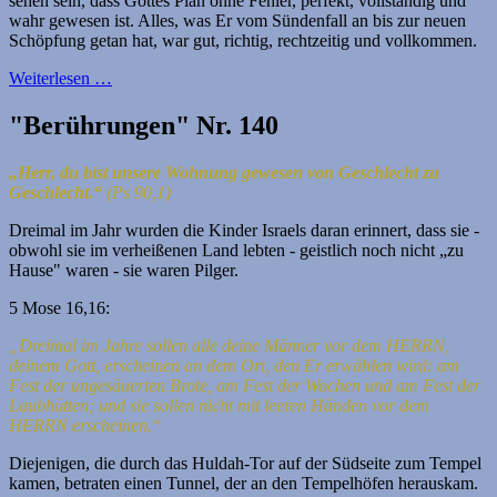
sehen sein, dass Gottes Plan ohne Fehler, perfekt, vollständig und
wahr gewesen ist. Alles, was Er vom Sündenfall an bis zur neuen
Schöpfung getan hat, war gut, richtig, rechtzeitig und vollkommen.
Weiterlesen …
"Berührungen" Nr. 140
„Herr, du bist unsere Wohnung gewesen von Geschlecht zu
Geschlecht.“
(Ps 90,1)
Dreimal im Jahr wurden die Kinder Israels daran erinnert, dass sie -
obwohl sie im verheißenen Land lebten - geistlich noch nicht „zu
Hause" waren - sie waren Pilger.
5 Mose 16,16:
„Dreimal im Jahre sollen alle deine Männer vor dem HERRN,
deinem Gott, erscheinen an dem Ort, den Er erwählen wird: am
Fest der ungesäuerten Brote, am Fest der Wochen und am Fest der
Laubhütten; und sie sollen nicht mit leeren Händen vor dem
HERRN erscheinen.“
Diejenigen, die durch das Huldah-Tor auf der Südseite zum Tempel
kamen, betraten einen Tunnel, der an den Tempelhöfen herauskam.