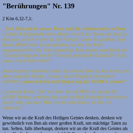
"Berührungen" Nr. 139
2 Kön 6,32-7,1:
„
Und Elisa saß in seinem Haus, und die Ältesten saßen bei ihm.
Und der König sandte einen Mann vor sich her. Bevor der Bote zu
ihm kam, sprach er aber zu den Ältesten: ‚Habt ihr gesehen, dass
dieser Mördersohn her gesandt hat, um mir den Kopf
wegzunehmen? Gebt Acht, sobald der Bote kommt, verschließt die
Tür und drängt ihn mit der Tür weg! Ist nicht der Schall der Tritte
seines Herrn hinter ihm?‘
Noch redete er mit ihnen, siehe, da kam der Bote zu ihm herab; und
dann sagte der König: ‚Gewiss, dieses Unglück ist von dem
HERRN;
warum soll ich noch länger auf den HERRN warten?‘
Da sprach Elisa: ‚Hört das Wort des HERRN! So spricht der
HERR: Morgen um diese Zeit wird ein Maß Feinmehl einen Shekel
[wert] sein, und zwei Maß Gerste einen Shekel im Tor von
Samaria.‘“
Wenn wir an die Kraft des Heiligen Geistes denken, denken wir
gewöhnlich von Ihm als einer großen Kraft, um mächtige Taten zu
tun. Selten, falls überhaupt, denken wir an die Kraft des Geistes als