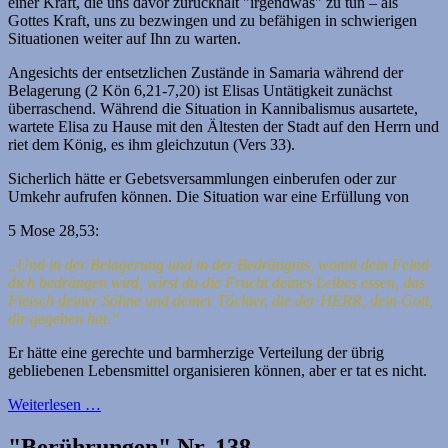
einer Kraft, die uns davor zurückhält "irgendwas" zu tun – als
Gottes Kraft, uns zu bezwingen und zu befähigen in schwierigen
Situationen weiter auf Ihn zu warten.
Angesichts der entsetzlichen Zustände in Samaria während der
Belagerung (2 Kön 6,21-7,20) ist Elisas Untätigkeit zunächst
überraschend. Während die Situation in Kannibalismus ausartete,
wartete Elisa zu Hause mit den Ältesten der Stadt auf den Herrn und
riet dem König, es ihm gleichzutun (Vers 33).
Sicherlich hätte er Gebetsversammlungen einberufen oder zur
Umkehr aufrufen können. Die Situation war eine Erfüllung von
5 Mose 28,53:
„Und in der Belagerung und in der Bedrängnis, womit dein Feind
dich bedrängen wird, wirst du die Frucht deines Leibes essen, das
Fleisch deiner Söhne und deiner Töchter, die der HERR, dein Gott,
dir gegeben hat.“
Er hätte eine gerechte und barmherzige Verteilung der übrig
gebliebenen Lebensmittel organisieren können, aber er tat es nicht.
Weiterlesen …
"Berührungen" Nr. 138