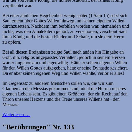
war der souveräne König, die höhere Autorität, der Israels König
verpflichtet war.
Bei einer ähnlichen Begebenheit wenig später (1 Sam 15) setzt sich
Saul erneut über Gottes Willen hinweg, um seinen eigenen Willen
durchzusetzen. Nachdem ihm befohlen worden war, niemanden und
nichts, was den Amalekitern gehört, zu verschonen, verschont Saul
ihren König und die besten Rinder und Schafe, um sie dem Herrn
zu opfern.
Bei all diesen Ereignissen zeigte Saul nach außen hin Hingabe an
Gott, d.h. religiös angepasstes Verhalten, jedoch in seinem Herzen
war er ungehorsam und eigenwillig. Hätte er seinen eigenen Willen
für den Willen Gottes aufgegeben, hätte er seine Dynastie gesichert.
Da er aber seinen eigenen Weg und Willen wählte, verlor er alles!
Im Gegensatz zu anderen Menschen sollen wir, die wir zum
Glauben an den Messias gekommen sind, nicht die Herren unseres
eigenen Lebens sein. Es gibt einen Größeren, der ein Recht auf den
Thron unseres Herzens und die Treue unseres Willens hat - den
Messias!
Weiterlesen …
"Berührungen" Nr. 133