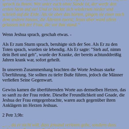
sprach zu ihnen: Wer unter euch ohne Sünde ist, der werfe den
ersten Stein auf sie!
Und er bückte sich wiederum nieder und
schrieb auf die Erde.
Als sie aber das hörten, gingen sie einer nach
dem andern hinaus, die Ältesten zuerst; Jesus aber ward allein
gelassen mit der Frau, die vor ihm stand.“
Wenn Jeshua sprach, geschah etwas. -
Als Er zum Sturm sprach, beruhigte sich der See. Als Er zu den
Toten sprach, wurden sie lebendig. Als Er sagte: "Steh auf, nimm
dein Bett und geh", wurde der Kranke, der bereits achtunddreißig
Jahren krank war, sofort geheilt.
In unserem Zusammenhang brachten die Worte Jeshuas starke
Überführung. Sie sollten zu tiefer Buße führen, jedoch die Männer
verließen Seine Gegenwart.
Gewiss kamen die überführenden Worte aus demselben Herzen, das
so sanft zu der Frau redete. Dieselbe Freundlichkeit und Gnade, die
Jeshua der Frau entgegenbrachte, waren auch gegenüber ihren
Anklägern im Herzen Jeshuas.
2 Petr 3,9b:
„…, da er nicht will, dass jemand verloren gehe, sondern dass