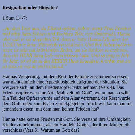
Resignation oder Hingabe?
1 Sam 1,4-7:
„An dem Tage nun, da Elkana opferte, gab er seiner Frau Peninna
und allen ihren Söhnen und Töchtern Teile vom Opfermahl.
Hanna
aber gab er ein doppeltes Teil, denn er hatte Hanna lieb; aber der
HERR hatte ihren Mutterleib verschlossen.
Und ihre Nebenbuhlerin
reizte sie sehr mit kränkenden Reden, um sie darüber zu erzürnen,
dass der HERR ihren Leib verschlossen hatte.
Und so ging es Jahr
für Jahr; so oft sie zu des HERRN Haus hinaufzog, kränkte jene sie,
so dass sie weinte und nichts aß.“
Hannas Weigerung, mit dem Rest der Familie zusammen zu essen,
war nicht einfach eine Appetitlosigkeit aufgrund der Situation. Sie
weigerte sich, an dem Friedensopfer teilzunehmen (Vers 4). Das
Friedensopfer war eine Art „Mahlzeit mit Gott", wenn man so will.
Ein Teil des Opfers wurde auf dem Altar verbrannt, der Rest wurde
dem Opfernden zum Essen zurückgegeben - doch wie kann man mit
jemandem essen, mit dem man keinen Frieden hat?
Hanna hatte keinen Frieden mit Gott. Sie verstand ihre Unfähigkeit,
Kinder zu bekommen, als ein Handeln Gottes, der ihren Mutterleib
verschloss (Vers 6). Warum tat Gott das?