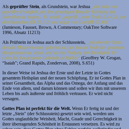
Als
geprüfter Stein
, als Grundstein, war Jeshua
„ein Stein von
geprüfter Festigkeit, um den gewaltigen Bau der Erlösung des
Menschen zu tragen... Er wurde „geprüft... vom Teufel (Lk 4,2), von
den Menschen (Lk 20,1-2) und sogar von Gott (Mt 27,46)."
(Jamieson, Fausset, Brown, A Commentary; OakTree Software
1996, Absatz 11213)
Als Prüfstein ist Jeshua auch der Schlussstein,
„ein oberster Stein,
den der Maurermeister geformt hat, um ihn am Ende des gesamten
Bauprozesses zu setzen und so eine Prüfung der Richtigkeit der
Linie für das gesamte Gebäude zu bilden."
(Geoffrey W. Grogan,
“Isaiah"; Grand Rapids, Zondervan, 2008), S.651)
In dieser Weise ist Jeshua der Erste und der Letzte in Gottes
gesamtem Heilsplan und der neuen Schöpfung. Er ist Gottes Plan in
seiner Gesamtheit, das Alpha und das Omega, der Anfang und das
Ende von allem, und darum können und sollen wir ihm mit unserem
Leben bis aufs äußerste und fröhlich vertrauen. Er wird nicht
versagen.
Gottes Plan ist perfekt für die Welt.
Wenn Er fertig ist und der
letzte „Stein" (der Schlussstein) gesetzt sein wird, werden uns
Gottes unglaubliche Weisheit, Macht, Gnade und Gerechtigkeit in
ihrer überragenden Schönheit in Erstaunen versetzen. Es wird zu