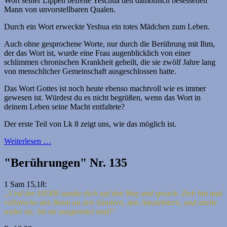
Wort seiner Lippen befreite Yeschua den dämonisch besessenen
Mann von unvorstellbaren Qualen.
Durch ein Wort erweckte Yeshua ein totes Mädchen zum Leben.
Auch ohne gesprochene Worte, nur durch die Berührung mit Ihm,
der das Wort ist, wurde eine Frau augenblicklich von einer
schlimmen chronischen Krankheit geheilt, die sie zwölf Jahre lang
von menschlicher Gemeinschaft ausgeschlossen hatte.
Das Wort Gottes ist noch heute ebenso machtvoll wie es immer
gewesen ist. Würdest du es nicht begrüßen, wenn das Wort in
deinem Leben seine Macht entfaltete?
Der erste Teil von Lk 8 zeigt uns, wie das möglich ist.
Weiterlesen …
"Berührungen" Nr. 135
1 Sam 15,18:
„Und der HERR sandte dich auf den Weg und sprach: Zieh hin und
vollstrecke den Bann an den Sündern, den Amalekitern, und streite
wider sie, bis sie ausgerottet sind!“