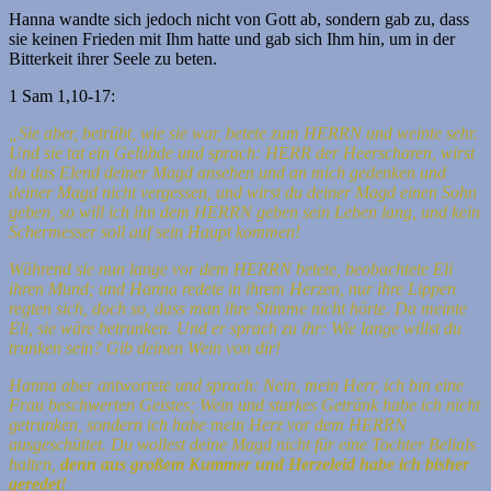
Hanna wandte sich jedoch nicht von Gott ab, sondern gab zu, dass
sie keinen Frieden mit Ihm hatte und gab sich Ihm hin, um in der
Bitterkeit ihrer Seele zu beten.
1 Sam 1,10-17:
„Sie aber, betrübt, wie sie war, betete zum HERRN und weinte sehr.
Und sie tat ein Gelübde und sprach: HERR der Heerscharen, wirst
du das Elend deiner Magd ansehen und an mich gedenken und
deiner Magd nicht vergessen, und wirst du deiner Magd einen Sohn
geben, so will ich ihn dem HERRN geben sein Leben lang, und kein
Schermesser soll auf sein Haupt kommen!
Während sie nun lange vor dem HERRN betete, beobachtete Eli
ihren Mund; und Hanna redete in ihrem Herzen, nur ihre Lippen
regten sich, doch so, dass man ihre Stimme nicht hörte. Da meinte
Eli, sie wäre betrunken. Und er sprach zu ihr: Wie lange willst du
trunken sein? Gib deinen Wein von dir!
Hanna aber antwortete und sprach: Nein, mein Herr, ich bin eine
Frau beschwerten Geistes; Wein und starkes Getränk habe ich nicht
getrunken, sondern ich habe mein Herz vor dem HERRN
ausgeschüttet. Du wollest deine Magd nicht für eine Tochter Belials
halten,
denn aus großem Kummer und Herzeleid habe ich bisher
geredet!