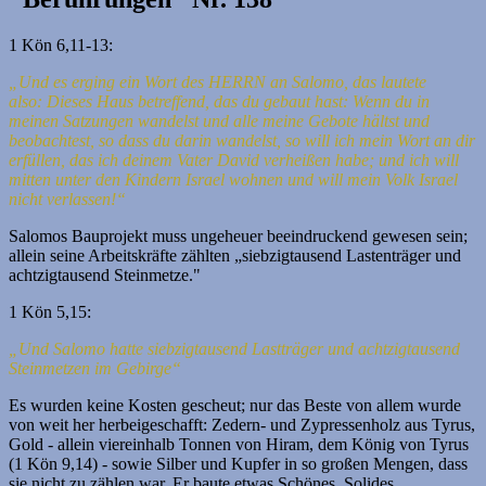
1 Kön 6,11-13:
„Und es erging ein Wort des HERRN an Salomo, das lautete
also:
Dieses Haus betreffend, das du gebaut hast: Wenn du in
meinen Satzungen wandelst und alle meine Gebote hältst und
beobachtest, so dass du darin wandelst, so will ich mein Wort an dir
erfüllen, das ich deinem Vater David verheißen habe;
und ich will
mitten unter den Kindern Israel wohnen und will mein Volk Israel
nicht verlassen!“
Salomos Bauprojekt muss ungeheuer beeindruckend gewesen sein;
allein seine Arbeitskräfte zählten „siebzigtausend Lastenträger und
achtzigtausend Steinmetze."
1 Kön 5,15:
„Und Salomo hatte siebzigtausend Lastträger und achtzigtausend
Steinmetzen im Gebirge“
Es wurden keine Kosten gescheut; nur das Beste von allem wurde
von weit her herbeigeschafft: Zedern- und Zypressenholz aus Tyrus,
Gold - allein viereinhalb Tonnen von Hiram, dem König von Tyrus
(1 Kön 9,14) - sowie Silber und Kupfer in so großen Mengen, dass
sie nicht zu zählen war. Er baute etwas Schönes, Solides,