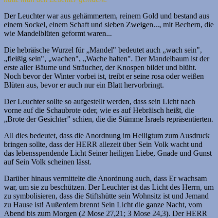
Der Leuchter war aus gehämmertem, reinem Gold und bestand aus
einem Sockel, einem Schaft und sieben Zweigen..., mit Bechern, die
wie Mandelblüten geformt waren...
Die hebräische Wurzel für „Mandel" bedeutet auch „wach sein",
„fleißig sein", „wachen", „Wache halten". Der Mandelbaum ist der
erste aller Bäume und Sträucher, der Knospen bildet und blüht.
Noch bevor der Winter vorbei ist, treibt er seine rosa oder weißen
Blüten aus, bevor er auch nur ein Blatt hervorbringt.
Der Leuchter sollte so aufgestellt werden, dass sein Licht nach
vorne auf die Schaubrote oder, wie es auf Hebräisch heißt, die
„Brote der Gesichter" schien, die die Stämme Israels repräsentierten.
All dies bedeutet, dass die Anordnung im Heiligtum zum Ausdruck
bringen sollte, dass der HERR allezeit über Sein Volk wacht und
das lebensspendende Licht Seiner heiligen Liebe, Gnade und Gunst
auf Sein Volk scheinen lässt.
Darüber hinaus vermittelte die Anordnung auch, dass Er wachsam
war, um sie zu beschützen. Der Leuchter ist das Licht des Herrn, um
zu symbolisieren, dass die Stiftshütte sein Wohnsitz ist und Jemand
zu Hause ist! Außerdem brennt Sein Licht die ganze Nacht, vom
Abend bis zum Morgen (2 Mose 27,21; 3 Mose 24,3). Der HERR