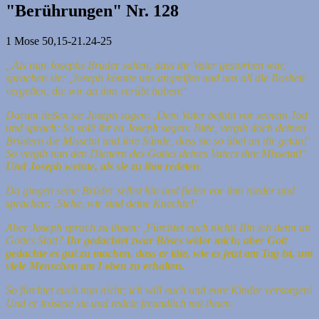
"Berührungen" Nr. 128
1 Mose 50,15-21.24-25
„Als nun Josephs Brüder sahen, dass ihr Vater gestorben war,
sprachen sie: ‚Joseph könnte uns angreifen und uns all die Bosheit
vergelten, die wir an ihm verübt haben!‘
Darum ließen sie Joseph sagen: ‚Dein Vater befahl vor seinem Tod
und sprach: So sollt ihr zu Joseph sagen: Bitte, vergib doch deinen
Brüdern die Missetat und ihre Sünde, dass sie so übel an dir getan!‘
So vergib nun den Dienern des Gottes deines Vaters ihre Missetat!‘
Und Joseph weinte, als sie zu ihm redeten
.
Da gingen seine Brüder selbst hin und fielen vor ihm nieder und
sprachen: ‚Siehe, wir sind deine Knechte!‘
Aber Joseph sprach zu ihnen: ‚Fürchtet euch nicht! Bin ich denn an
Gottes Statt?
Ihr gedachtet zwar Böses wider mich; aber Gott
gedachte es gut zu machen, dass er täte, wie es jetzt am Tag ist, um
viele Menschen am Leben zu erhalten.
So fürchtet euch nun nicht; ich will euch und eure Kinder versorgen!
Und er tröstete sie und redete freundlich mit ihnen.