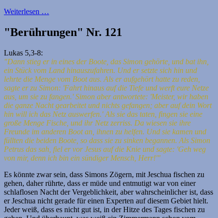
Weiterlesen …
"Berührungen" Nr. 121
Lukas 5,3-8:
"Dann stieg er in eines der Boote, das Simon gehörte, und bat ihn,
ein Stück vom Land hinauszufahren. Und er setzte sich hin und
lehrte die Menge vom Boot aus. Als er aufgehört hatte zu reden,
sagte er zu Simon: 'Fahrt hinaus auf die Tiefe und werft eure Netze
aus, um sie zu fangen.' Simon aber antwortete: 'Meister, wir haben
die ganze Nacht gearbeitet und nichts gefangen; aber auf dein Wort
hin will ich das Netz auswerfen.' Als sie das taten, fingen sie eine
große Menge Fische, und ihr Netz zerriss. Da wiesen sie ihre
Freunde im anderen Boot an, ihnen zu helfen. Und sie kamen und
füllten die beiden Boote, so dass sie zu sinken begannen. Als Simon
Petrus das sah, fiel er vor Jesus auf die Knie und sagte: 'Geh weg
von mir, denn ich bin ein sündiger Mensch, Herr!'"
Es könnte zwar sein, dass Simons Zögern, mit Jeschua fischen zu
gehen, daher rührte, dass er müde und entmutigt war von einer
schlaflosen Nacht der Vergeblichkeit, aber wahrscheinlicher ist, dass
er Jeschua nicht gerade für einen Experten auf diesem Gebiet hielt.
Jeder weiß, dass es nicht gut ist, in der Hitze des Tages fischen zu