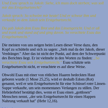
Und Esau sprach zu Jakob: Siehe, ich muss doch sterben; was soll
mir das Erstgeburtsrecht?
Jakob sprach: So schwöre mir heute! Und er schwur ihm und
verkaufte so dem Jakob sein Erstgeburtsrecht.
Da gab Jakob dem Esau Brot und das Linsengericht. Und er aß
und trank und stand auf und ging davon. So verachtete Esau das
Erstgeburtsrecht.“
Die meisten von uns neigen beim Lesen dieser Verse dazu, den
Kopf zu schütteln und sich zu sagen: „Sieh mal da der Jakob, dieser
Verdränger." Aber das ist nicht der Punkt, auf dem der Schwerpunkt
des Berichtes liegt. Er ist vielmehr in den Worten zu finden:
„So
verachtete Esau sein Erstgeburtsrecht."
Esau schätzte sein
Erstgeburtsrecht nicht, er verachtete es auf diese Weise.
Obwohl Esau mit einer von rötlichen Haaren bedeckten Haut
geboren wurde (1 Mose 25,25), wird er deshalb Edom (Rot)
genannt, weil er sein Erstgeburtsrecht für eine Schüssel roter Linsen-
Suppe verkaufte, um sein momentanes Verlangen zu stillen. Der
Hebräerbrief bestätigt dies, wenn er Esau einen „gottlosen“
Menschen nennt, „der sein Erstgeburtsrecht für einen Happen
Nahrung verkauft hat" (Hebr 12,16).