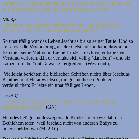
konnten. Und als die, welche um ihn waren, es hörten, gingen sie
aus, ihn zu greifen; denn sie sagten: Er ist von Sinnen!“
Mk 3,31:
„Da kamen seine Mutter und seine Brüder; sie blieben aber
draußen, schickten zu ihm und ließen ihn rufen.“
So unauffällig war das Leben Jeschuas bis zu seiner Taufe. Und so
krass war die Veränderung, als der Geist auf Ihn kam, dass seine
Familie - seine Mutter und seine Brüder - dachten, er habe den
Verstand verloren, d.h. er verhalte sich völlig "daneben" - und sie
kamen, um ihn "mit Gewalt zu ergreifen". (Weymouth)
Vielleicht berichten die biblischen Schriften nichts über Jeschuas
Kindheit und Heranwachsen, um genau diesen Punkt zu
verdeutlichen: Er lebte ein unauffälliges Leben.
Jes 53,2:
„… Er war weder schön noch stattlich, wir fanden
nichts
Anziehendes an ihm“
(GN)
Herodes ließ genau deswegen alle Kinder unter zwei Jahren in
Bethlehem töten, weil Jeschua nicht von anderen Babys zu
unterscheiden war (Mt 2,16).