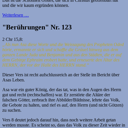
Das ist die Schönheit Gottes, die sich in Christus geoffenbart hat
und die wir kaum ergründen können.
Weiterlesen …
"Berührungen" Nr. 123
2 Chr 15,8:
„Als nun Asa diese Worte und die Weissagung des Propheten Oded
hörte, ermannte er sich und schaffte die Gräuel hinweg aus dem
ganzen Lande Juda und Benjamin und aus den Städten, die er auf
dem Gebirge Ephraim erobert hatte, und erneuerte den Altar des
HERRN, der vor der Halle des HERRN stand.“
Dieser Vers ist recht aufschlussreich an der Stelle im Bericht über
Asas Leben.
Asa war ein guter König, der das tat, was in den Augen des Herrn
gut und recht (rechtschaffen) war. Er zerstörte die Altäre der
falschen Götter, zerbrach ihre Abbilder/Bildnisse, lehrte das Volk,
die Gebote zu halten, und rief es auf, den Herrn (und nicht Götzen)
zu suchen.
Vers 8 deutet jedoch darauf hin, dass noch weitere Arbeit getan
werden musste. Es scheint so, dass das Volk zu dieser Zeit wieder in