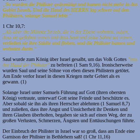
„
So wurden die Philister gedemütigt und kamen nicht mehr in das
Gebiet Israels. Und die Hand des HERRN lag schwer auf den
Philistern, solange Samuel lebte
.“
1 Chr 10,7:
„Als aber die Männer Israels, die in der Ebene wohnten, sahen,
dass sie geflohen waren und dass Saul und seine Söhne tot waren,
verließen sie ihre Städte und flohen, und die Philister kamen und
wohnten darin
.“
Saul wurde zum König über Israel gesalbt, um das Volk Gottes
"aus
der Hand der Philister"
zu befreien (1 Sam 9,16). Ironischerweise
wurden Saul und seine Söhne von eben diesen Philistern getötet.
Am Ende verlor Israel in diesen Kriegen mehr Gebiet als es
gewann. (1)
Solange Israel unter Samuels Führung auf Gott (ihren obersten
König) vertraute, unterwarf Gott seine Feinde und beschützte es.
Aber sobald sie ihn als ihren Herrscher ablehnten (1 Samuel 8,7)
und zuließen, dass ihre Angst und Unsicherheit ihr Denken und
ihren Glauben überholten, begaben sie sich auf einen Weg, der zu
großen Verlusten, Schmerzen, Ängsten und Enttäuschungen führte.
Der Einbruch der Philister in Israel war so groß, dass am Ende eine
Garnison der Philister in Bethlehem saß! (1 Chr 11,16)