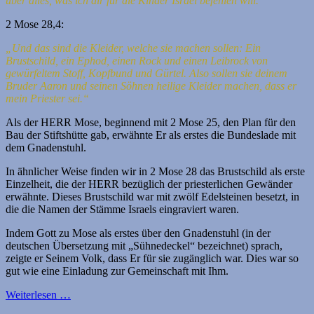
über alles, was ich dir für die Kinder Israel befehlen will.“
2 Mose 28,4:
„Und das sind die Kleider, welche sie machen sollen: Ein
Brustschild, ein Ephod, einen Rock und einen Leibrock von
gewürfeltem Stoff, Kopfbund und Gürtel. Also sollen sie deinem
Bruder Aaron und seinen Söhnen heilige Kleider machen, dass er
mein Priester sei.“
Als der HERR Mose, beginnend mit 2 Mose 25, den Plan für den
Bau der Stiftshütte gab, erwähnte Er als erstes die Bundeslade mit
dem Gnadenstuhl.
In ähnlicher Weise finden wir in 2 Mose 28 das Brustschild als erste
Einzelheit, die der HERR bezüglich der priesterlichen Gewänder
erwähnte. Dieses Brustschild war mit zwölf Edelsteinen besetzt, in
die die Namen der Stämme Israels eingraviert waren.
Indem Gott zu Mose als erstes über den Gnadenstuhl (in der
deutschen Übersetzung mit „Sühnedeckel“ bezeichnet) sprach,
zeigte er Seinem Volk, dass Er für sie zugänglich war. Dies war so
gut wie eine Einladung zur Gemeinschaft mit Ihm.
Weiterlesen …