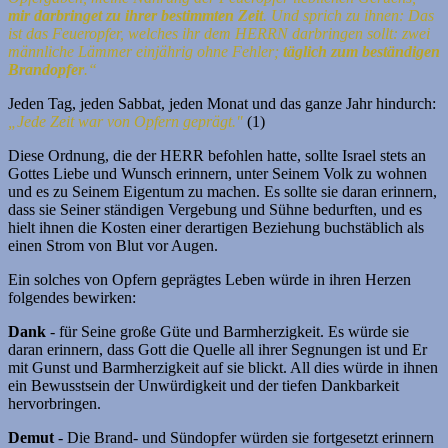
mir darbringet zu ihrer bestimmten Zeit
.
Und sprich zu ihnen: Das
ist das Feueropfer, welches ihr dem HERRN darbringen sollt: zwei
männliche Lämmer einjährig ohne Fehler;
täglich zum beständigen
Brandopfer
.“
Jeden Tag, jeden Sabbat, jeden Monat und das ganze Jahr hindurch:
„Jede Zeit war von Opfern geprägt."
(1)
Diese Ordnung, die der HERR befohlen hatte, sollte Israel stets an
Gottes Liebe und Wunsch erinnern, unter Seinem Volk zu wohnen
und es zu Seinem Eigentum zu machen. Es sollte sie daran erinnern,
dass sie Seiner ständigen Vergebung und Sühne bedurften, und es
hielt ihnen die Kosten einer derartigen Beziehung buchstäblich als
einen Strom von Blut vor Augen.
Ein solches von Opfern geprägtes Leben würde in ihren Herzen
folgendes bewirken:
Dank
- für Seine große Güte und Barmherzigkeit. Es würde sie
daran erinnern, dass Gott die Quelle all ihrer Segnungen ist und Er
mit Gunst und Barmherzigkeit auf sie blickt. All dies würde in ihnen
ein Bewusstsein der Unwürdigkeit und der tiefen Dankbarkeit
hervorbringen.
Demut
- Die Brand- und Sündopfer würden sie fortgesetzt erinnern