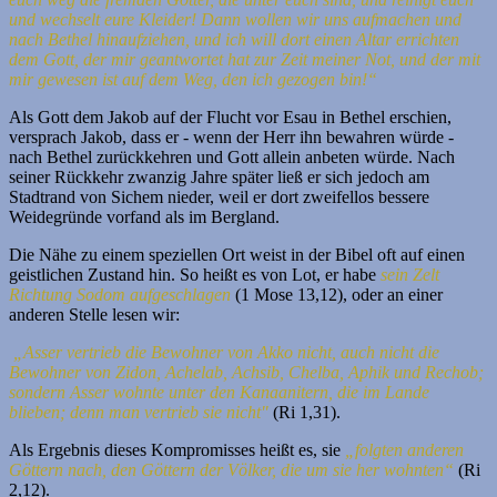
und wechselt eure Kleider!
Dann wollen wir uns aufmachen und
nach Bethel hinaufziehen, und ich will dort einen Altar errichten
dem Gott, der mir geantwortet hat zur Zeit meiner Not, und der mit
mir gewesen ist auf dem Weg, den ich gezogen bin!“
Als Gott dem Jakob auf der Flucht vor Esau in Bethel erschien,
versprach Jakob, dass er - wenn der Herr ihn bewahren würde -
nach Bethel zurückkehren und Gott allein anbeten würde. Nach
seiner Rückkehr zwanzig Jahre später ließ er sich jedoch am
Stadtrand von Sichem nieder, weil er dort zweifellos bessere
Weidegründe vorfand als im Bergland.
Die Nähe zu einem speziellen Ort weist in der Bibel oft auf einen
geistlichen Zustand hin. So heißt es von Lot, er habe
sein Zelt
Richtung Sodom aufgeschlagen
(1 Mose 13,12), oder an einer
anderen Stelle lesen wir:
„Asser vertrieb die Bewohner von Akko nicht, auch nicht die
Bewohner von Zidon, Achelab, Achsib, Chelba, Aphik und Rechob;
sondern Asser wohnte unter den Kanaanitern, die im Lande
blieben; denn man vertrieb sie nicht"
(Ri 1,31).
Als Ergebnis dieses Kompromisses heißt es, sie
„folgten anderen
Göttern nach, den Göttern der Völker, die um sie her wohnten“
(Ri
2,12).