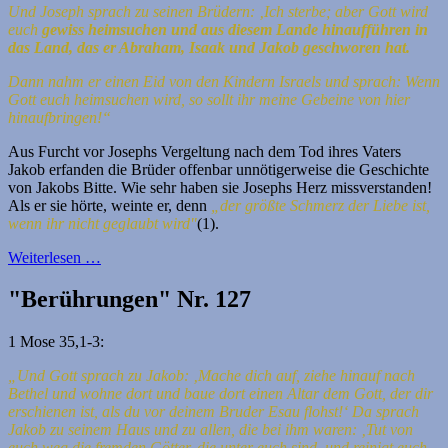
Und Joseph sprach zu seinen Brüdern: ‚Ich sterbe; aber Gott wird
euch
gewiss heimsuchen und aus diesem Lande hinaufführen in
das Land, das er Abraham, Isaak und Jakob geschworen hat.
Dann nahm er einen Eid von den Kindern Israels und sprach: Wenn
Gott euch heimsuchen wird, so sollt ihr meine Gebeine von hier
hinaufbringen!“
Aus Furcht vor Josephs Vergeltung nach dem Tod ihres Vaters
Jakob erfanden die Brüder offenbar unnötigerweise die Geschichte
von Jakobs Bitte. Wie sehr haben sie Josephs Herz missverstanden!
Als er sie hörte, weinte er, denn
„der größte Schmerz der Liebe ist,
wenn ihr nicht geglaubt wird"
(1).
Weiterlesen …
"Berührungen" Nr. 127
1 Mose 35,1-3:
„Und Gott sprach zu Jakob: ‚Mache dich auf, ziehe hinauf nach
Bethel und wohne dort und baue dort einen Altar dem Gott, der dir
erschienen ist, als du vor deinem Bruder Esau flohst!‘
Da sprach
Jakob zu seinem Haus und zu allen, die bei ihm waren: ‚Tut von
euch weg die fremden Götter, die unter euch sind, und reinigt euch