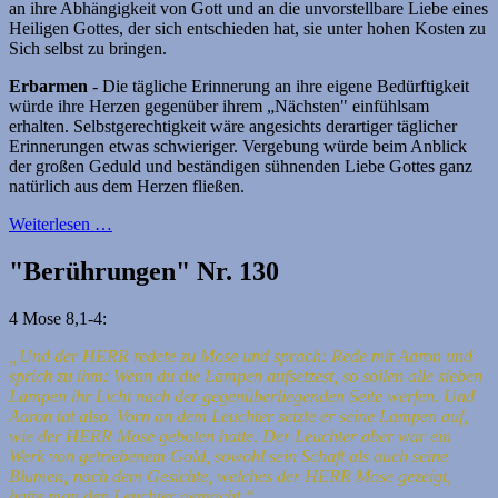
an ihre Abhängigkeit von Gott und an die unvorstellbare Liebe eines
Heiligen Gottes, der sich entschieden hat, sie unter hohen Kosten zu
Sich selbst zu bringen.
Erbarmen
- Die tägliche Erinnerung an ihre eigene Bedürftigkeit
würde ihre Herzen gegenüber ihrem „Nächsten" einfühlsam
erhalten. Selbstgerechtigkeit wäre angesichts derartiger täglicher
Erinnerungen etwas schwieriger. Vergebung würde beim Anblick
der großen Geduld und beständigen sühnenden Liebe Gottes ganz
natürlich aus dem Herzen fließen.
Weiterlesen …
"Berührungen" Nr. 130
4 Mose 8,1-4:
„Und der HERR redete zu Mose und sprach: Rede mit Aaron und
sprich zu ihm: Wenn du die Lampen aufsetzest, so sollen alle sieben
Lampen ihr Licht nach der gegenüberliegenden Seite werfen.
Und
Aaron tat also. Vorn an dem Leuchter setzte er seine Lampen auf,
wie der HERR Mose geboten hatte.
Der Leuchter aber war ein
Werk von getriebenem Gold, sowohl sein Schaft als auch seine
Blumen; nach dem Gesichte, welches der HERR Mose gezeigt,
hatte man den Leuchter gemacht.“