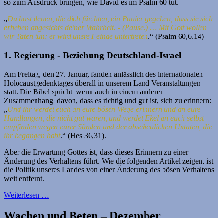
so zum Ausdruck bringen, wie David es im Psalm 60 tut.
„
Du hast denen, die dich fürchten, ein Panier gegeben, dass sie sich
erheben angesichts deiner Wahrheit. - (Pause.) … Mit Gott wollen
wir Taten tun; er wird unsre Feinde untertreten
.“ (Psalm 60,6.14)
1. Regierung - Beziehung Deutschland-Israel
Am Freitag, den 27. Januar, fanden anlässlich des internationalen
Holocaustgedenktages überall in unserem Land Veranstaltungen
statt. Die Bibel spricht, wenn auch in einem anderen
Zusammenhang, davon, dass es richtig und gut ist, sich zu erinnern:
„
Und ihr werdet euch an eure bösen Wege erinnern und an eure
Handlungen, die nicht gut waren, und werdet Ekel an euch selbst
empfinden wegen eurer Sünden und der abscheulichen Untaten, die
ihr begangen habt
.“ (Hes 36,31).
Aber die Erwartung Gottes ist, dass dieses Erinnern zu einer
Änderung des Verhaltens führt. Wie die folgenden Artikel zeigen, ist
die Politik unseres Landes von einer Änderung des bösen Verhaltens
weit entfernt.
Weiterlesen …
Wachen und Beten – Dezember