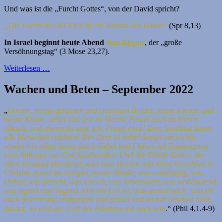
Und was ist die „Furcht Gottes“, von der David spricht?
„Die Furcht des HERRN ist ein Hassen des Bösen“
(Spr 8,13)
In Israel beginnt heute Abend
Yom Kippur
, der „große
Versöhnungstag“ (3 Mose 23,27).
Weiterlesen …
Wachen und Beten – September 2022
„
Darum, meine geliebten und ersehnten Brüder, meine Freude und
meine Krone, stehet also fest im Herrn!
Freuet euch im Herrn
allezeit; und abermals sage ich: Freuet euch! Eure Sanftmut lasset
alle Menschen erfahren! Der Herr ist nahe! Sorget um nichts;
sondern in allem lasset durch Gebet und Flehen mit Danksagung
eure Anliegen vor Gott kundwerden. Und der Friede Gottes, der
allen Verstand übersteigt, wird eure Herzen und Sinne bewahren in
Christus Jesus!
Im übrigen, meine Brüder, was wahrhaftig, was
ehrbar, was gerecht, was keusch, was liebenswert, was wohllautend,
was irgend eine Tugend oder ein Lob ist, dem denket nach; was ihr
auch gelernt und empfangen und gehört und an mir gesehen habt,
das tut; so wird der Gott des Friedens mit euch sein
.“ (Phil 4,1.4-9)