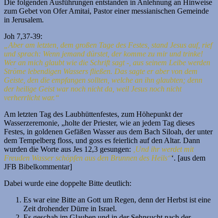
Die folgenden Ausführungen entstanden in Anlehnung an Hinweise
zum Gebet von Ofer Amitai, Pastor einer messianischen Gemeinde
in Jerusalem.
Joh 7,37-39:
„Aber am letzten, dem großen Tage des Festes, stand Jesus auf, rief
und sprach: Wenn jemand dürstet, der komme zu mir und trinke!
Wer an mich glaubt wie die Schrift sagt -, aus seinem Leibe werden
Ströme lebendigen Wassers fließen. Das sagte er aber von dem
Geiste, den die empfangen sollten, welche an ihn glaubten; denn
der heilige Geist war noch nicht da, weil Jesus noch nicht
verherrlicht war.“
Am letzten Tag des Laubhüttenfestes, zum Höhepunkt der
Wasserzeremonie, „holte der Priester, wie an jedem Tag dieses
Festes, in goldenen Gefäßen Wasser aus dem Bach Siloah, der unter
dem Tempelberg floss, und goss es feierlich auf den Altar. Dann
wurden die Worte aus Jes 12,3 gesungen:
‚Und ihr werdet mit
Freuden Wasser schöpfen aus den Brunnen des Heils‘'
‘. [aus dem
JFB Bibelkommentar]
Dabei wurde eine doppelte Bitte deutlich:
Es war eine Bitte an Gott um Regen, denn der Herbst ist eine
Zeit drohender Dürre in Israel.
Es geschah im Glauben und in der Sehnsucht nach der