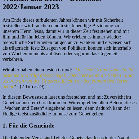
2022/Januar 2023
Am Ende dieses turbulenten Jahres können wir mit Sicherheit
feststellen: wir brauchen eine feste, lebendige Beziehung zu
unserem Herrn Jesus, damit wir in dieser Zeit fest stehen und mit
Ihm und für Ihn leben können. Wir erleben es immer wieder:
menschliche Sicherheiten fangen an zu wanken und erweisen sich
als trügerisch; feste Zusagen von Politikern können sich innerhalb
von Wochen in nichts auflösen oder sogar in das Gegenteil
verkehren.
Wir aber haben einen festen Grund: „
Der feste Grund Gottes bleibt
bestehen und trägt dieses Siegel: ‚Der Herr kennt die Seinen‘, und:
‚es trete ab von der Ungerechtigkeit, wer den Namen des Herrn
nennt!
‘" (2 Tim 2,19)
In diesem Bewusstsein lasst uns fest stehen und mit Zuversicht im
Gebet zu unserem Gott kommen. Wir empfehlen allen Betern, dieses
„Wachen und Beten“ eingehend zu lesen, denn dadurch kann der
Heilige Geist zusätzliche Impulse zum Gebet geben.
1. Für die Gemeinde
Die folgenden Verse sind Teil des Gebets, das Jesus in der Nacht