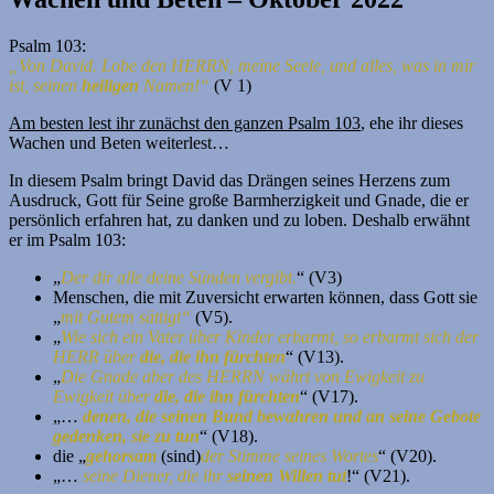
Psalm 103:
„Von David. Lobe den HERRN, meine Seele, und alles, was in mir
ist, seinen
heiligen
Namen!“
(V 1)
Am besten lest ihr zunächst den ganzen Psalm 103
, ehe ihr dieses
Wachen und Beten weiterlest…
In diesem Psalm bringt David das Drängen seines Herzens zum
Ausdruck, Gott für Seine große Barmherzigkeit und Gnade, die er
persönlich erfahren hat, zu danken und zu loben. Deshalb erwähnt
er im Psalm 103:
„
Der dir alle deine Sünden vergibt.
“ (V3)
Menschen, die mit Zuversicht erwarten können, dass Gott sie
„
mit Gutem sättigt“
(V5).
„
Wie sich ein Vater über Kinder erbarmt, so erbarmt sich der
HERR über
die, die ihn fürchten
“ (V13).
„
Die Gnade aber des HERRN währt von Ewigkeit zu
Ewigkeit über
die, die ihn fürchten
“ (V17).
„…
denen, die seinen Bund bewahren und an seine Gebote
gedenken, sie zu tun
“ (V18).
die „
gehorsam
(sind)
der Stimme seines Wortes
“ (V20).
„…
seine Diener, die ihr
seinen Willen tut
!“ (V21).