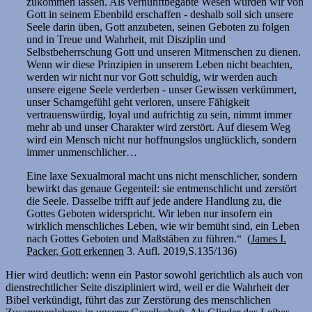
zukommen lassen. Als vernunftbegabte Wesen wurden wir von
Gott in seinem Ebenbild erschaffen - deshalb soll sich unsere
Seele darin üben, Gott anzubeten, seinen Geboten zu folgen
und in Treue und Wahrheit, mit Disziplin und
Selbstbeherrschung Gott und unseren Mitmenschen zu dienen.
Wenn wir diese Prinzipien in unserem Leben nicht beachten,
werden wir nicht nur vor Gott schuldig, wir werden auch
unsere eigene Seele verderben - unser Gewissen verkümmert,
unser Schamgefühl geht verloren, unsere Fähigkeit
vertrauenswürdig, loyal und aufrichtig zu sein, nimmt immer
mehr ab und unser Charakter wird zerstört. Auf diesem Weg
wird ein Mensch nicht nur hoffnungslos unglücklich, sondern
immer unmenschlicher…
Eine laxe Sexualmoral macht uns nicht menschlicher, sondern
bewirkt das genaue Gegenteil: sie entmenschlicht und zerstört
die Seele. Dasselbe trifft auf jede andere Handlung zu, die
Gottes Geboten widerspricht. Wir leben nur insofern ein
wirklich menschliches Leben, wie wir bemüht sind, ein Leben
nach Gottes Geboten und Maßstäben zu führen.“ (
James I.
Packer, Gott erkennen
3. Aufl. 2019,S.135/136)
Hier wird deutlich: wenn ein Pastor sowohl gerichtlich als auch von
dienstrechtlicher Seite diszipliniert wird, weil er die Wahrheit der
Bibel verkündigt, führt das zur Zerstörung des menschlichen