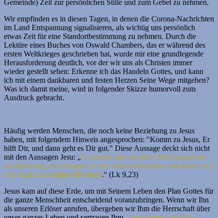
Gemeinde) Zeit zur persönlichen Stille und zum Gebet zu nehmen.
Wir empfinden es in diesen Tagen, in denen die Corona-Nachrichten
im Land Entspannung signalisieren, als wichtig uns persönlich
etwas Zeit für eine Standortbestimmung zu nehmen. Durch die
Lektüre eines Buches von Oswald Chambers, das er während des
ersten Weltkrieges geschrieben hat, wurde mir eine grundlegende
Herausforderung deutlich, vor der wir uns als Christen immer
wieder gestellt sehen: Erkenne ich das Handeln Gottes, und kann
ich mit einem dankbaren und festen Herzen Seine Wege mitgehen?
Was ich damit meine, wird in folgender Skizze humorvoll zum
Ausdruck gebracht.
Häufig werden Menschen, die noch keine Beziehung zu Jesus
haben, mit folgendem Hinweis angesprochen: "Komm zu Jesus, Er
hilft Dir, und dann geht es Dir gut." Diese Aussage deckt sich nicht
mit den Aussagen Jesu: „
Er sprach aber zu allen: Will jemand mir
nachkommen, so verleugne er sich selbst und nehme sein Kreuz auf
sich täglich und
folge Mir nach
.“ (Lk 9,23)
Jesus kam auf diese Erde, um mit Seinem Leben den Plan Gottes für
die ganze Menschheit entscheidend voranzubringen. Wenn wir Ihn
als unseren Erlöser anrufen, übergeben wir Ihm die Herrschaft über
unser ganzes Leben und vertrauen Ihm, „
dass denen, die Gott