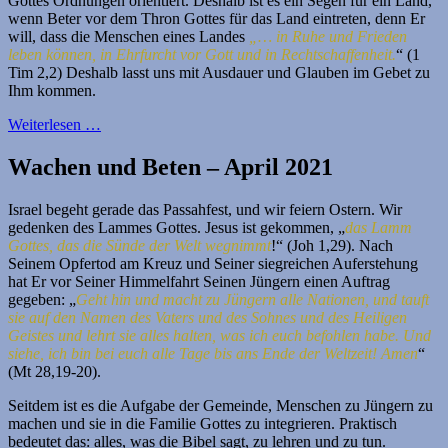
Gottes Ordnungen orientiert. Deshalb ist es ein Segen für ein Land,
wenn Beter vor dem Thron Gottes für das Land eintreten, denn Er
will, dass die Menschen eines Landes
„… in Ruhe und Frieden
leben können, in Ehrfurcht vor Gott und in Rechtschaffenheit.
“ (1
Tim 2,2) Deshalb lasst uns mit Ausdauer und Glauben im Gebet zu
Ihm kommen.
Weiterlesen …
Wachen und Beten – April 2021
Israel begeht gerade das Passahfest, und wir feiern Ostern. Wir
gedenken des Lammes Gottes. Jesus ist gekommen, „
das Lamm
Gottes, das die Sünde der Welt wegnimmt
!“ (Joh 1,29). Nach
Seinem Opfertod am Kreuz und Seiner siegreichen Auferstehung
hat Er vor Seiner Himmelfahrt Seinen Jüngern einen Auftrag
gegeben: „
Geht hin und macht zu Jüngern alle Nationen, und tauft
sie auf den Namen des Vaters und des Sohnes und des Heiligen
Geistes und lehrt sie alles halten, was ich euch befohlen habe. Und
siehe, ich bin bei euch alle Tage bis ans Ende der Weltzeit! Amen
“
(Mt 28,19-20).
Seitdem ist es die Aufgabe der Gemeinde, Menschen zu Jüngern zu
machen und sie in die Familie Gottes zu integrieren. Praktisch
bedeutet das: alles, was die Bibel sagt, zu lehren und zu tun.