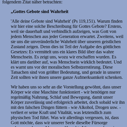
folgendem Zitat näher betrachten:
„Gottes Gebote sind Wahrheit
'Alle deine Gebote sind Wahrheit' (Ps 119,151). Warum finden
wir hier eine solche Beschreibung für Gottes Gebote? Erstens,
weil sie dauerhaft und verbindlich aufzeigen, was Gott von
jedem Menschen aus jeder Generation erwartet. Zweitens, weil
sie uns die unveränderliche Wahrheit über unseren geistlichen
Zustand zeigen. Denn dies ist Teil der Aufgabe des göttlichen
Gesetzes: Es vermittelt uns ein klares Bild über das wahre
Menschsein. Es zeigt uns, wozu wir erschaffen wurden. Es
klärt uns darüber auf, was Menschsein wirklich bedeutet. Und
es warnt uns vor der moralischen Selbstzerstörung. Diese
Tatsachen sind von größter Bedeutung, und gerade in unserer
Zeit sollten wir ihnen unsere ganze Aufmerksamkeit schenken.
Wir haben uns so sehr an die Vorstellung gewöhnt, dass unser
Körper wie eine Maschine funktioniert - wir benötigen nur
regelmäßig Nahrung, Schlaf und Bewegung, damit unser
Körper zuverlässig und erfolgreich arbeitet, doch sobald wir ihn
mit den falschen Dingen füttern - wie Alkohol, Drogen usw. -
verliert er seine Kraft und Vitalität, was letztendlich zum
physischen Tod führt. Was wir allerdings vergessen, ist, dass
Gott möchte, dass wir unserer Seele dieselbe Fürsorge