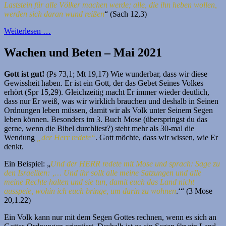
Laststein für alle Völker machen werde; alle, die ihn heben wollen,
werden sich daran wund reißen
“ (Sach 12,3)
Weiterlesen …
Wachen und Beten – Mai 2021
Gott ist gut!
(Ps 73,1; Mt 19,17) Wie wunderbar, dass wir diese
Gewissheit haben. Er ist ein Gott, der das Gebet Seines Volkes
erhört (Spr 15,29). Gleichzeitig macht Er immer wieder deutlich,
dass nur Er weiß, was wir wirklich brauchen und deshalb in Seinen
Ordnungen leben müssen, damit wir als Volk unter Seinem Segen
leben können. Besonders im 3. Buch Mose (überspringst du das
gerne, wenn die Bibel durchliest?) steht mehr als 30-mal die
Wendung
„der Herr redete“
. Gott möchte, dass wir wissen, wie Er
denkt.
Ein Beispiel: „
Und der HERR redete mit Mose und sprach: Sage zu
den Israeliten: ‚… Und ihr sollt alle meine Satzungen und alle
meine Rechte halten und sie tun, damit euch das Land nicht
ausspeie, wohin ich euch bringe, um darin zu wohnen
.‘“ (3 Mose
20,1.22)
Ein Volk kann nur mit dem Segen Gottes rechnen, wenn es sich an