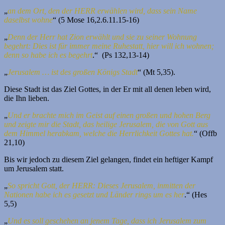
„
an dem Ort, den der HERR erwählen wird, dass sein Name
daselbst wohne
“ (5 Mose 16,2.6.11.15-16)
„
Denn der Herr hat Zion erwählt und sie zu seiner Wohnung
begehrt: Dies ist für immer meine Ruhestatt, hier will ich wohnen;
denn so habe ich es begehrt
.“ (Ps 132,13-14)
„
Jerusalem … ist des großen Königs Stadt
“ (Mt 5,35).
Diese Stadt ist das Ziel Gottes, in der Er mit all denen leben wird,
die Ihn lieben.
„
Und er brachte mich im Geist auf einen großen und hohen Berg
und zeigte mir die Stadt, das heilige Jerusalem, die von Gott aus
dem Himmel herabkam, welche die Herrlichkeit Gottes hat.
“ (Offb
21,10)
Bis wir jedoch zu diesem Ziel gelangen, findet ein heftiger Kampf
um Jerusalem statt.
„
So spricht Gott, der HERR: Dieses Jerusalem, inmitten der
Nationen habe ich es gesetzt und Länder rings um es her
.“ (Hes
5,5)
„
Und es soll geschehen an jenem Tage, dass ich Jerusalem zum