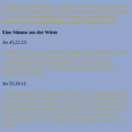
Die folgenden Ausführungen entstanden in Anlehnung an Hinweise
zum Gebet von Ofer Amitai, Pastor einer messianischen Gemeinde
in Jerusalem.
Sie wurden am 27. Februar versandt, etwa 12
Stunden vor dem Angriff Israels und der USA auf den Iran
.
Eine Stimme aus der Wüste
Jes 45,22-23:
„Wendet euch zu mir, so werdet ihr gerettet, aller Welt Enden;
denn
ich bin Gott und keiner sonst!
Ich schwöre bei mir selbst,
Gerechtigkeit geht aus meinem Munde, ein Wort, das nicht
zurückgenommen wird: Mir soll sich beugen jedes Knie und
schwören jede Zunge.“
Jes 55,10-11:
„Denn gleichwie der Regen und der Schnee vom Himmel fällt und
nicht wieder dahin zurückkehrt, er habe denn die Erde getränkt und
befruchtet und zum Grünen gebracht,
dass sie dem Sämann Samen
und dem Hungrigen Brot gibt;
also soll das Wort, das aus meinem
Munde geht, auch sein: es soll nicht leer zu mir zurückkehren,
sondern ausrichten, was mir gefällt, und durchführen, wozu ich es
sende!“