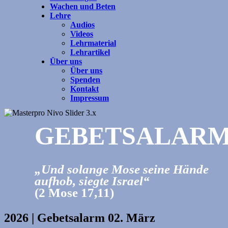
Wachen und Beten
Lehre
Audios
Videos
Lehrmaterial
Lehrartikel
Über uns
Über uns
Spenden
Kontakt
Impressum
GEBETSALAR
„Und solange Mose seine Hände
aufhob, siegte Israel“
(2 Mose 17,11)
2026 | Gebetsalarm 02. März