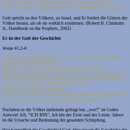
Kraft gewinnen!
Sie sollen herzukommen, alsdann mögen sie
reden;
wir wollen zusammenkommen, um miteinander zu rechten!“
Gott spricht zu den Völkern, zu Israel, und Er fordert die Götzen der
Völker heraus, als ob sie wirklich existierten. (Robert B. Chisholm
Jr., Handbook on the Prophets, 2002)
Er ist der Gott der Geschichte
Jesaja 41,2-4:
„
Wer
hat vom Aufgang her den erweckt,
welchem Gerechtigkeit
begegnet auf Schritt und Tritt?
Wer
gibt Völker vor ihm hin und unterwirft ihm Könige?
Wer
macht sie vor seinem Schwert wie Staub und vor seinem Bogen
wie verwehte Stoppeln? Er verfolgt sie, zieht hin in Frieden einen
Pfad, den er mit seinen Füßen nie zuvor betrat.
Wer
hat es bewirkt und ausgeführt?
Er, der die Geschlechter von Anbeginn gerufen: Ich, der HERR, der
ich der Erste und auch bei den Letzten noch derselbe bin!“
Nachdem er die Völker mehrmals gefragt hat, „wer?" ist Gottes
Antwort: Ich, "ICH BIN", Ich bin der Erste und der Letzte. Jahwe
ist die Ursache und Bedeutung der gesamten Schöpfung.
Wer kontrolliert die Geschichte? Gott. Wer steuert die Geschicke der