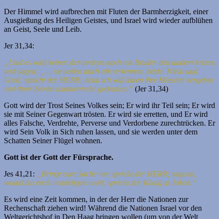
Der Himmel wird aufbrechen mit Fluten der Barmherzigkeit, einer
Ausgießung des Heiligen Geistes, und Israel wird wieder aufblühen
an Geist, Seele und Leib.
Jer 31,34:
„Und es wird keiner den andern noch ein Bruder den andern lehren
und sagen: „… sie sollen mich alle erkennen, beide, Klein und
Groß, spricht der HERR; denn ich will ihnen ihre Missetat vergeben
und ihrer Sünde nimmermehr gedenken.“
(Jer 31,34)
Gott wird der Trost Seines Volkes sein; Er wird ihr Teil sein; Er wird
sie mit Seiner Gegenwart trösten. Er wird sie erretten, und Er wird
alles Falsche, Verdrehte, Perverse und Verdorbene zurechtrücken. Er
wird Sein Volk in Sich ruhen lassen, und sie werden unter dem
Schatten Seiner Flügel wohnen.
Gott ist der Gott der Fürsprache.
Jes 41,21:
„Bringt eure Sache vor, spricht der HERR; sagt an,
womit ihr euch verteidigen wollt, spricht der König in Jakob.“
Es wird eine Zeit kommen, in der der Herr die Nationen zur
Rechenschaft ziehen wird! Während die Nationen Israel vor den
Weltgerichtshof in Den Haag bringen wollen (um von der Welt