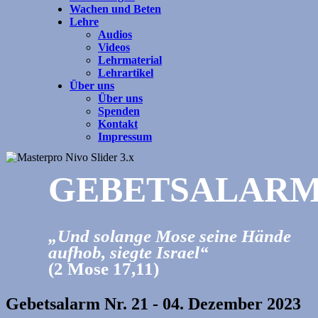
Wachen und Beten
Lehre
Audios
Videos
Lehrmaterial
Lehrartikel
Über uns
Über uns
Spenden
Kontakt
Impressum
GEBETSALAR
„Und solange Mose seine Hände
aufhob, siegte Israel“
(2 Mose 17,11)
Gebetsalarm Nr. 21 - 04. Dezember 2023