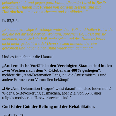
geblieben sind, und gegen ganz Edom,
die mein Land in Besitz
genommen haben
mit Freude von ganzem Herzen und mit
Hohnlachen
, um es zu verheeren und zu plündern.“
Ps 83,3-5:
„Sie machen listige Anschläge wider dein Volk und halten Rat wider
die, die bei dir sich bergen. Wohlan!, sprechen sie, Lasst uns sie
ausrotten, dass sie kein Volk mehr seien
und des Namens Israel
nicht mehr gedacht werde!
Denn sie sind miteinander eins
geworden und haben einen Bund wider dich gemacht.“
Und es ist nicht nur die Hamas!
„
Antisemitische Vorfälle in den Vereinigten Staaten sind in den
zwei Wochen nach dem 7. Oktober um 400% gestiegen“
,
meldete die „Anti-Defamation League“, die Antisemitismus und
andere Formen von Vorurteilen bekämpft.
„Die ‚Anti-Defamation League‘ weist darauf hin, dass Juden nur 2
% der US-Bevölkerung ausmachen, aber Ziel von 55 % aller
religiös motivierten Hassverbrechen sind."
Gott ist der Gott der Rettung und der Rehabilitation.
Jes 41,17-20: