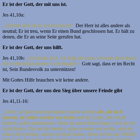
Er ist der Gott, der mit uns ist.
Jes 41,10a:
„Fürchte dich nicht, ich bin mit dir“
Der Herr ist alles andere als
neutral; Er ist treu, wenn Er einen Bund geschlossen hat. Er hält zu
denen, die Er an seine Seite gerufen hat.
Er ist der Gott, der uns hilft.
Jes 41,10b:
„Ich stärke dich, ich helfe dir auch, ich halte dich durch
die rechte Hand meiner Gerechtigkeit.“
Gott sagt, dass er im Recht
ist, Sein Bundesvolk zu unterstützen!
Mit Gottes Hilfe brauchen wir keine andere.
Er ist der Gott, der uns den Sieg über unsere Feinde gibt
Jes 41,11-16:
„Siehe, zu Spott und zuschanden sollen werden
alle, die dich
hassen; sie sollen werden wie nichts
und die Leute, die mit dir
hadern, sollen umkommen.
Wenn du nach ihnen fragst, wirst du sie
nicht finden. Die mit dir hadern, sollen werden wie nichts, und die
wider dich streiten, sollen ein Ende haben.
Denn ich bin der HERR,
dein Gott, der deine rechte Hand fasst und zu dir spricht: Fürchte