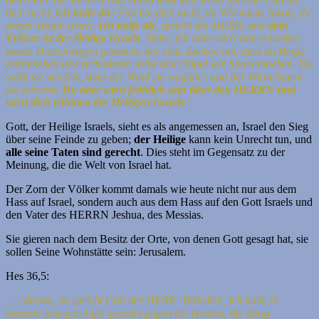
dich nicht,
ich helfe dir
!
Fürchte dich nicht, du Würmlein Jakob, du
armer Haufe Israel.
Ich helfe dir
, spricht der HERR, und
dein
Erlöser ist der Heilige Israels
.
Siehe, ich habe dich zum scharfen,
neuen Dreschwagen gemacht, der viele Zacken hat, dass du Berge
zerdreschen und zermalmen sollst und Hügel wie Spreu machen.
Du
sollst sie worfeln, dass der Wind sie wegführt und der Wirbelsturm
sie verweht.
Du aber wirst fröhlich sein über den HERRN und
wirst dich rühmen des Heiligen Israels.
“
Gott, der Heilige Israels, sieht es als angemessen an, Israel den Sieg
über seine Feinde zu geben;
der Heilige
kann kein Unrecht tun, und
alle seine Taten sind gerecht
. Dies steht im Gegensatz zu der
Meinung, die die Welt von Israel hat.
Der Zorn der Völker kommt damals wie heute nicht nur aus dem
Hass auf Israel, sondern auch aus dem Hass auf den Gott Israels und
den Vater des HERRN Jeshua, des Messias.
Sie gieren nach dem Besitz der Orte, von denen Gott gesagt hat, sie
sollen Seine Wohnstätte sein: Jerusalem.
Hes 36,5:
„... darum, so spricht Gott der HERR: Wahrlich, ich habe in
meinem feurigen Eifer geredet gegen die Heiden, die übrig