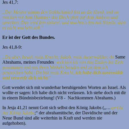
Jes 41,7:
„Der Meister nimmt den Goldschmied fest an die Hand, und sie
machen mit dem Hammer das Blech glatt auf dem Amboss und
sprechen: Das wird fein stehen!, und machen's fest mit Nägeln, dass
es nicht wackeln soll.“
Er ist der Gott des Bundes.
Jes 41,8-9:
„Du aber, Israel, mein Knecht, Jakob, mein Auserwählter, du
Same
Abrahams, meines Freundes
; welchen ich von den Enden der Erde
genommen und aus ihren Winkeln berufen und zu dem ich
gesprochen habe: Du bist mein Knecht,
ich habe dich auserwählt
und verwerfe dich nicht;
“
Gott wendet sich mit wunderbar beruhigenden Worten an Israel. Als
wollte er sagen: Ich habe dich nicht verlassen. Ich stehe doch mit dir
in einem Bündnisbeziehung! (V8 - Nachkommen Abrahams.)
In Jesja 41,21 nennt Gott sich selbst den König Jakobs („…
spricht
der König Jakobs
;“ der abrahamitische, der Davidische und der
Neue Bund sind alle weiterhin in Kraft und werden nie
aufgehoben).