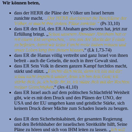
Wir können beten,
dass der HERR die Pläne der Völker um Israel herum
zunichte macht.
„Der HERR durchkreuzt die Beschlüsse der
Völker, er macht ihre stolzen Pläne zunichte.“
(Ps 33,10)
dass ER den Eid, den ER Abraham geschworen hat, jetzt zur
Erfüllung bringt. „
Schon unserem Ahnvater Abraham hat er
mit einem Eid versprochen, - uns aus der Macht der Feinde
zu befreien, damit wir keine Furcht mehr haben müssen und
unser Leben lang ihm dienen können
.“ (Lk 1,73-74)
dass ER die Hamas völlig vertreibt und ganz Israel von ihnen
befreit - auch die Geiseln, die noch in ihrer Gewalt sind.
dass ER Sein Volk in diesem ganzen Kampf furchtlos macht,
stärkt und stützt. „
Fürchte dich nicht, denn ich bin mit dir;
schau nicht ängstlich umher, denn ich bin dein Gott; ich
stärke dich, ja, ich helfe dir, ja, ich stütze dich mit der Rechten
meiner Gerechtigkeit
.“ (Jes 41,10)
dass ER Israel auch auf dem politischen Schlachtfeld Weisheit
gibt, wie es mit dem Druck und den Plänen der UNO, der
USA und der EU umgehen kann und geistliche Stärke, sich
keinem Druck dieser Mächte zum Schaden Israels zu beugen.
dass ER dem Sicherheitskabinett, der gesamten Regierung
und den Befehlshaber der israelischen Streitkräfte hilft, Seine
Pläne zu hören und sich von IHM leiten zu lassen. „
Ich will