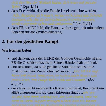
dich den Weg der Weisheit lehren, dich leiten auf gerader
Bahn.
“ (Spr 4,11)
dass Er es wirkt, dass die Feinde Israels zunichte werden.
„
Alle, die gegen dich wüten, werden in Schimpf und Schande
dastehen; alle, die dir dein Lebensrecht streitig machen,
werden zugrunde gehen und umkommen.
“ (Jes 41,11)
dass ER der IDF hilft, die Hamas zu besiegen, mit minimalem
Schaden für die Zivilbevölkerung.
2. Für den geistlichen Kampf
Wir können beten
und danken, dass der HERR der Gott der Geschichte ist und
ER die Geschicke Israels in Seinen Händen hält und lenkt.
und bekennen, dass die geistliche Situation Israels ohne
Yeshua wie eine Wüste ohne Wasser ist. „
Der HERR sagt:
Mein Volk ist am Verdursten, sie suchen nach Wasser und
finden keins; ihre Zunge klebt schon am Gaumen
.“ (Jes
41,17a)
dass Israel nicht inmitten des Krieges nachlässt, Ihren Gott um
Hilfe anzurufen und sie dann Erhörung findet. „
Ich, der
HERR, höre ihren Hilferuf; ich, der Gott Israels, lasse sie
nicht im Stich! Auf den steinigen Höhen lasse ich Wasser
hervorbrechen und im Wüstensand Quellen entspringen. In