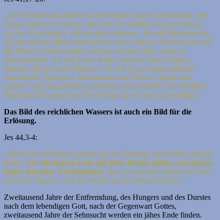
„Die Elenden und Armen suchen Wasser und es ist nichts da, ihre
Zunge verdorrt vor Durst. Aber ich, der HERR, will sie erhören;
ich, der Gott Israels, will sie nicht verlassen. Ich will Wasserbäche
auf den Höhen öffnen und Quellen mitten auf den Feldern und will
die Wüste zu Wasserstellen machen und das dürre Land zu
Wasserquellen.
Ich will in der Wüste wachsen lassen Zedern,
Akazien, Myrten und Ölbäume; ich will in der Steppe pflanzen
miteinander Zypressen, Buchsbaum und Kiefern,
damit man
zugleich sehe und erkenne und merke und verstehe: Des HERRN
Hand hat dies getan, und der Heilige Israels hat es geschaffen.“
Das Bild des reichlichen Wassers ist auch ein Bild für die
Erlösung.
Jes 44,3-4:
„Denn ich will Wasser gießen auf das Durstige und Ströme auf das
Dürre:
ich will meinen Geist auf deine Kinder gießen und meinen
Segen auf deine Nachkommen,
dass sie wachsen sollen wie Gras
zwischen Wassern, wie die Weiden an den Wasserbächen.“
Zweitausend Jahre der Entfremdung, des Hungers und des Durstes
nach dem lebendigen Gott, nach der Gegenwart Gottes,
zweitausend Jahre der Sehnsucht werden ein jähes Ende finden.