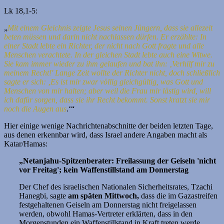
Lk 18,1-5:
„
Mit einem Gleichnis zeigte Jesus seinen Jüngern, dass sie allezeit
beten müssen und darin nicht nachlassen dürfen. Er erzählte: In
einer Stadt lebte ein Richter, der nicht nach Gott fragte und alle
Menschen verachtete. In der gleichen Stadt lebte auch eine Witwe.
Sie kam immer wieder zu ihm gelaufen und bat ihn: ‚Verhilf mir zu
meinem Recht!' Lange Zeit wollte der Richter nicht, doch schließlich
sagte er sich: ‚Es ist mir zwar völlig gleichgültig, was Gott und
Menschen von mir halten; aber weil die Frau mir lästig wird, will
ich dafür sorgen, dass sie ihr Recht bekommt. Sonst kratzt sie mir
noch die Augen aus
.‘“
Hier einige wenige Nachrichtenabschnitte der beiden letzten Tage,
aus denen erkennbar wird, dass Israel andere Angaben macht als
Katar/Hamas:
„Netanjahu-Spitzenberater: Freilassung der Geiseln 'nicht
vor Freitag'; kein Waffenstillstand am Donnerstag
Der Chef des israelischen Nationalen Sicherheitsrates, Tzachi
Hanegbi, sagte
am späten
Mittwoch,
dass die im Gazastreifen
festgehaltenen Geiseln am Donnerstag nicht freigelassen
werden, obwohl Hamas-Vertreter erklärten, dass in den
Morgenstunden ein Waffenstillstand in Kraft treten werde.