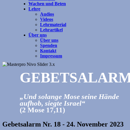
Wachen und Beten
Lehre
Audios
Videos
Lehrmaterial
Lehrartikel
Über uns
Über uns
Spenden
Kontakt
Impressum
GEBETSALAR
„Und solange Mose seine Hände
aufhob, siegte Israel“
(2 Mose 17,11)
Gebetsalarm Nr. 18 - 24. November 2023