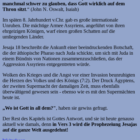
manchmal schwer zu glauben, dass Gott wirklich auf dem
Thron sitzt
.“ (John N. Oswalt, Isaiah)
Im späten 8. Jahrhundert v.Chr. gab es große internationale
Unruhen. Die mächtige Armee Assyriens, angeführt von ihren
ehrgeizigen Königen, warf einen großen Schatten auf die
umliegenden Länder.
Jesaja 18 beschreibt die Ankunft einer beeindruckenden Botschaft,
die der äthiopische Pharao nach Juda schickte, um sich mit Juda in
einem Bündnis von Nationen zusammenzuschließen, das der
Aggression Assyriens entgegentreten würde.
Wolken des Krieges und die Angst vor einer Invasion beunruhigten
die Herzen des Volkes und des Königs (7:2). Der Druck Ägyptens,
der zweiten Supermacht der damaligen Zeit, muss ebenfalls
überwältigend gewesen sein - ebenso wie es mit den Supermächten
heute ist.
„Wo ist Gott in all dem?"
, haben sie gewiss gefragt.
Der Rest des Kapitels ist Gottes Antwort, und sie ist heute genauso
aktuell wie damals, denn
in Vers 3 wird die Prophezeiung Jesajas
auf die ganze Welt ausgedehnt!