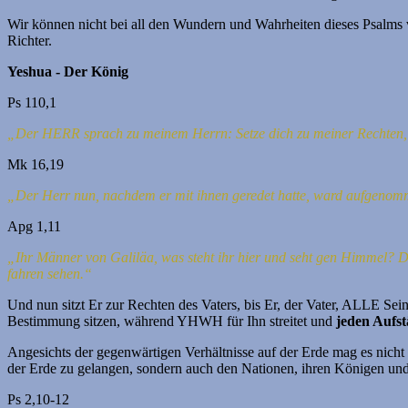
Wir können nicht bei all den Wundern und Wahrheiten dieses Psalms ve
Richter.
Yeshua - Der König
Ps 110,1
„Der HERR sprach zu meinem Herrn: Setze dich zu meiner Rechten, b
Mk 16,19
„Der Herr nun, nachdem er mit ihnen geredet hatte, ward aufgenomm
Apg 1,11
„Ihr Männer von Galiläa, was steht ihr hier und seht gen Himmel? 
fahren sehen.“
Und nun sitzt Er zur Rechten des Vaters, bis Er, der Vater, ALLE Sei
Bestimmung sitzen, während YHWH für Ihn streitet und
jeden Aufst
Angesichts der gegenwärtigen Verhältnisse auf der Erde mag es nicht
der Erde zu gelangen, sondern auch den Nationen, ihren Königen und
Ps 2,10-12