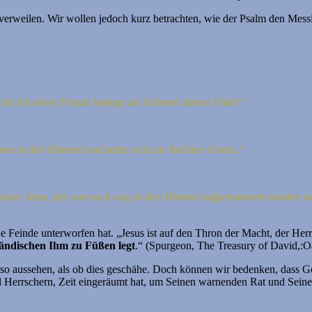
rweilen. Wir wollen jedoch kurz betrachten, wie der Psalm den Messias 
is ich deine Feinde hinlege als Schemel deiner Füße!“
en in den Himmel und setzte sich zur Rechten Gottes.“
Dieser Jesus, der von euch weg in den Himmel aufgenommen worden ist
ne Feinde unterworfen hat. „Jesus ist auf den Thron der Macht, der Herr
ändischen Ihm zu Füßen legt
.“ (Spurgeon, The Treasury of David,:
 so aussehen, als ob dies geschähe. Doch können wir bedenken, dass G
 Herrschern, Zeit eingeräumt hat, um Seinen warnenden Rat und Seine