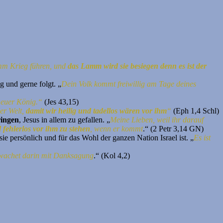
m Krieg führen, und
das Lamm wird sie besiegen denn es ist der
g und gerne folgt. „
Dein Volk kommt freiwillig am Tage deines
, euer König.“
(Jes 43,15)
er Welt,
damit wir heilig und tadellos wären vor ihm
“
(Eph 1,4 Schl)
ingen
, Jesus in allem zu gefallen. „
Meine Lieben, weil ihr darauf
 fehlerlos vor ihm zu stehen
, wenn er kommt
.“ (2 Petr 3,14 GN)
e persönlich und für das Wohl der ganzen Nation Israel ist. „
Es ist
 wachet darin mit Danksagung
.“ (Kol 4,2)