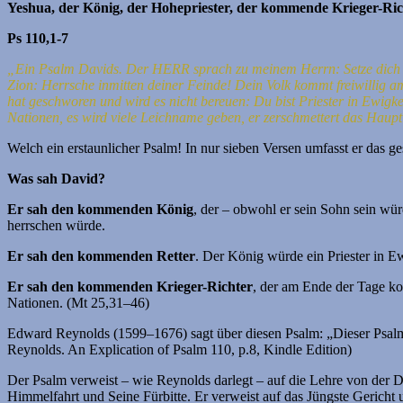
Yeshua, der König, der Hohepriester, der kommende Krieger-Ric
Ps 110,1-7
„Ein Psalm Davids.
Der HERR sprach zu meinem Herrn:
Setze dich
Zion:
Herrsche inmitten deiner Feinde!
Dein Volk kommt freiwillig a
hat geschworen und wird es nicht bereuen:
Du bist Priester in Ewigk
Nationen, es wird viele Leichname geben,
er zerschmettert das Haup
Welch ein erstaunlicher Psalm! In nur sieben Versen umfasst er das 
Was sah David?
Er sah den kommenden König
, der – obwohl er sein Sohn sein wü
herrschen würde.
Er sah den kommenden Retter
. Der König würde ein Priester in Ew
Er sah den kommenden Krieger-Richter
, der am Ende der Tage kom
Nationen. (Mt 25,31–46)
Edward Reynolds (1599–1676) sagt über diesen Psalm: „Dieser Psalm 
Reynolds. An Explication of Psalm 110, p.8, Kindle Edition)
Der Psalm verweist – wie Reynolds darlegt – auf die Lehre von der D
Himmelfahrt und Seine Fürbitte. Er verweist auf das Jüngste Gericht 