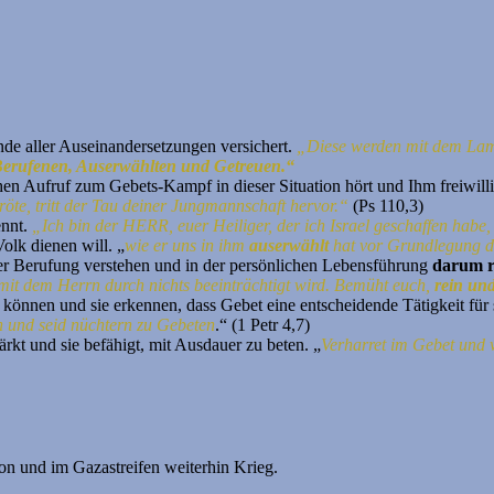
e aller Auseinandersetzungen versichert.
„Diese werden mit dem Lam
 Berufenen, Auserwählten und Getreuen.“
hen Aufruf zum Gebets-Kampf in dieser Situation hört und Ihm freiwilli
te, tritt der Tau deiner Jungmannschaft hervor.“
(Ps 110,3)
ennt.
„Ich bin der HERR, euer Heiliger, der ich Israel geschaffen habe
olk dienen will. „
wie er uns in ihm
auserwählt
hat vor Grundlegung d
ser Berufung verstehen und in der persönlichen Lebensführung
darum r
mit dem Herrn durch nichts beeinträchtigt wird. Bemüht euch,
rein und
önnen und sie erkennen, dass Gebet eine entscheidende Tätigkeit für si
 und seid nüchtern zu Gebeten
.“ (1 Petr 4,7)
kt und sie befähigt, mit Ausdauer zu beten. „
Verharret im Gebet und
non und im Gazastreifen weiterhin Krieg.