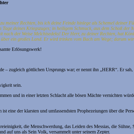
hter
 zu meiner Rechten, bis ich deine Feinde hinlege als Schemel deiner F
m Tage deines Kriegszuges; in heiligem Schmuck, aus dem Schoß der M
eit nach der Weise Melchisedeks!
Der Herr, zu deiner Rechten, hat Kön
t über ein großes Land.
Er wird trinken vom Bach am Wege; darum wir
gesamte Erlösungswerk!
rde – zugleich göttlichen Ursprungs war; er nennt ihn „HERR“. Er sah,
igkeit sein.
men und in einer letzten Schlacht alle bösen Mächte vernichten würde,
ist eine der klarsten und umfassendsten Prophezeiungen über die Pers
reieinigkeit, die Menschwerdung, das Leiden des Messias, die Sühne, S
und auf uns als Sein Volk, versammelt unter seinem Zepter.