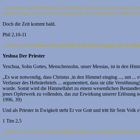
„So nehmet nun Verstand an, ihr Könige, und lasset euch warnen, ih
auf dem Wege;
denn wie leicht kann sein Zorn entbrennen! Wohl allen
Doch die Zeit kommt bald.
Phil 2,10-11
„damit in dem
Namen Jesu sich alle Knie derer beugen, die im Him
Yeshua Der Priester
Yeschua, Sohn Gottes, Menschensohn, unser Messias, ist in den Him
„Es war notwendig, dass Christus ‚in den Himmel einging ..., um ... 
Verfasser des Hebräerbriefs ... argumentiert, dass sie (die Versöhnung
wurde. Somit wird die Himmelfahrt zu einem wesentlichen Bestandteil 
jenes Opferwerk zu vollenden, das zur Erwirkung unserer Erlösung no
1996, 39)
Und als Priester in Ewigkeit steht Er vor Gott und tritt für Sein Volk e
1 Tim 2,5
„Denn es ist ein Gott und ein Mittler zwischen Gott und den Mensch