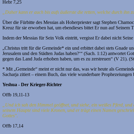
Hebr 7,25
„Daher kann er auch bis aufs äußerste die retten, welche durch ihn z
Über die Fürbitte des Messias als Hoherpriester sagt Stephen Charnoc
Kreuz für sie erworben hat, um ebendieses bittet Er nun auf Seinem Th
Indem der Messias für Sein Volk eintritt, vergisst Er dabei nicht Sein
„Christus tritt für die Gemeinde* ein und erbittet dabei stets Gnade
Jerusalem und den Städten Judas haben?‘“ (Sach. 1:12) antwortet Go
gegen das Land Juda erhoben haben, um es zu zerstreuen“ (V 21). (S
* Mit „Gemeinde“ meint er nicht nur das, was wir heute als Gemeinde
Sacharja zitiert – einem Buch, das viele wunderbare Prophezeiungen be
Yeshua - Der Krieger-Richter
Offb 19,11-13
„Und ich sah den Himmel geöffnet, und siehe, ein weißes Pferd, und 
seinem Haupte sind viele Kronen,
und er trägt einen Namen geschrieb
Gottes".
Offb 17,14