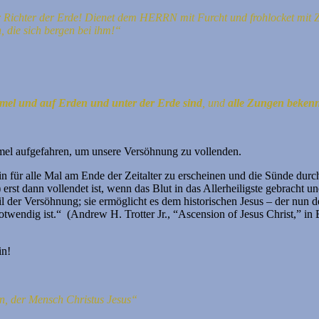
r Richter der Erde!
Dienet dem HERRN mit Furcht und frohlocket mit Z
, die sich bergen bei ihm!“
mel und auf Erden und unter der Erde sind
, und
alle Zungen bekenne
mel aufgefahren, um unsere Versöhnung zu vollenden.
ein für alle Mal am Ende der Zeitalter zu erscheinen und die Sünde dur
) erst dann vollendet ist, wenn das Blut in das Allerheiligste gebracht
der Versöhnung; sie ermöglicht es dem historischen Jesus – der nun der
twendig ist.“ (Andrew H. Trotter Jr., “Ascension of Jesus Christ,” in
in!
en, der Mensch Christus Jesus“