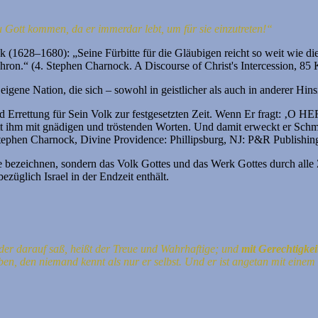
u Gott kommen, da er immerdar lebt, um für sie einzutreten!“
k (1628–1680): „Seine Fürbitte für die Gläubigen reicht so weit wie d
ron.“ (4.⁠ ⁠Stephen Charnock. A Discourse of Christ's Intercession, 85 
e eigene Nation, die sich – sowohl in geistlicher als auch in anderer Hin
 und Errettung für Sein Volk zur festgesetzten Zeit. Wenn Er fragt: ‚O
tt ihm mit gnädigen und tröstenden Worten. Und damit erweckt er Schm
tephen Charnock, Divine Providence: Phillipsburg, NJ: P&R Publishin
 bezeichnen, sondern das Volk Gottes und das Werk Gottes durch alle 
züglich Israel in der Endzeit enthält.
der darauf saß, heißt der Treue und Wahrhaftige; und
mit Gerechtigkeit
en, den niemand kennt als nur er selbst.
Und er ist angetan mit einem 