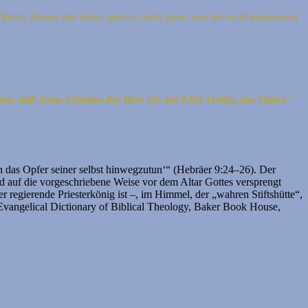
ittern.
Küsset den Sohn, dass er nicht zürne und ihr nicht umkommet
n, daß Jesus Christus der Herr sei, zur Ehre Gottes, des Vaters
.“
ch das Opfer seiner selbst hinwegzutun‘“ (Hebräer 9:24–26). Der
 und auf die vorgeschriebene Weise vor dem Altar Gottes versprengt
 regierende Priesterkönig ist –, im Himmel, der „wahren Stiftshütte“,
 Evangelical Dictionary of Biblical Theology, Baker Book House,