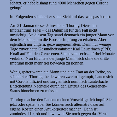
schätzt, er habe bislang rund 4000 Menschen gegen Corona
geimpft.
Im Folgenden schildert er seine Sicht auf das, was passiert ist:
Am 21. Januar dieses Jahres hatte Thoring Dienst im
Impfzentrum Tegel – das Datum ist für den Fall nicht
unwichtig. An diesem Tag stand demnach ein junger Mann vor
dem Mediziner, um die Booster-Impfung zu erhalten. Aber
eigentlich nur ungern, gezwungenermaßen. Denn nur wenige
Tage zuvor hatte Gesundheitsminister Karl Lauterbach (SPD)
Knall auf Fall den Genesenen-Status von sechs auf drei Monate
verkürzt. Nun fürchtete der junge Mann, sich ohne die dritte
Impfung nicht mehr frei bewegen zu können.
Wenig später waren ein Mann und eine Frau an der Reihe, so
schildert es Thoring, beide waren zweimal geimpft, hatten sich
mit Corona infiziert und sorgten sich nun, nach Lauterbachs
Entscheidung Nachteile durch den Entzug des Genesenen-
Status hinnehmen zu müssen.
Thoring machte den Patienten einen Vorschlag: 'Ich impfe Sie
jetzt oder später, aber Sie können auch alternativ dazu auf
eigene Kosten einen Antikörpertest machen. Dann ist
zumindest klar, ob und inwieweit Sie noch gegen das Virus