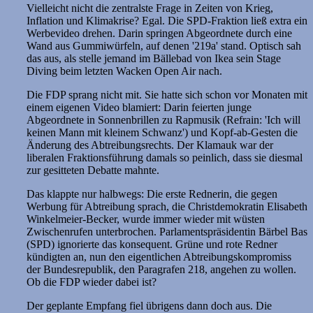
Vielleicht nicht die zentralste Frage in Zeiten von Krieg,
Inflation und Klimakrise? Egal. Die SPD-Fraktion ließ extra ein
Werbevideo drehen. Darin springen Abgeordnete durch eine
Wand aus Gummiwürfeln, auf denen '219a' stand. Optisch sah
das aus, als stelle jemand im Bällebad von Ikea sein Stage
Diving beim letzten Wacken Open Air nach.
Die FDP sprang nicht mit. Sie hatte sich schon vor Monaten mit
einem eigenen Video blamiert: Darin feierten junge
Abgeordnete in Sonnenbrillen zu Rapmusik (Refrain: 'Ich will
keinen Mann mit kleinem Schwanz') und Kopf-ab-Gesten die
Änderung des Abtreibungsrechts. Der Klamauk war der
liberalen Fraktionsführung damals so peinlich, dass sie diesmal
zur gesitteten Debatte mahnte.
Das klappte nur halbwegs: Die erste Rednerin, die gegen
Werbung für Abtreibung sprach, die Christdemokratin Elisabeth
Winkelmeier-Becker, wurde immer wieder mit wüsten
Zwischenrufen unterbrochen. Parlamentspräsidentin Bärbel Bas
(SPD) ignorierte das konsequent. Grüne und rote Redner
kündigten an, nun den eigentlichen Abtreibungskompromiss
der Bundesrepublik, den Paragrafen 218, angehen zu wollen.
Ob die FDP wieder dabei ist?
Der geplante Empfang fiel übrigens dann doch aus. Die