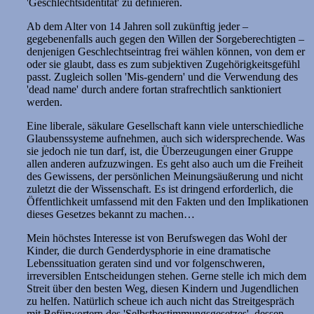
'Geschlechtsidentität' zu definieren.
Ab dem Alter von 14 Jahren soll zukünftig jeder –
gegebenenfalls auch gegen den Willen der Sorgeberechtigten –
denjenigen Geschlechtseintrag frei wählen können, von dem er
oder sie glaubt, dass es zum subjektiven Zugehörigkeitsgefühl
passt. Zugleich sollen 'Mis-gendern' und die Verwendung des
'dead name' durch andere fortan strafrechtlich sanktioniert
werden.
Eine liberale, säkulare Gesellschaft kann viele unterschiedliche
Glaubenssysteme aufnehmen, auch sich widersprechende. Was
sie jedoch nie tun darf, ist, die Überzeugungen einer Gruppe
allen anderen aufzuzwingen. Es geht also auch um die Freiheit
des Gewissens, der persönlichen Meinungsäußerung und nicht
zuletzt die der Wissenschaft. Es ist dringend erforderlich, die
Öffentlichkeit umfassend mit den Fakten und den Implikationen
dieses Gesetzes bekannt zu machen…
Mein höchstes Interesse ist von Berufswegen das Wohl der
Kinder, die durch Genderdysphorie in eine dramatische
Lebenssituation geraten sind und vor folgenschweren,
irreversiblen Entscheidungen stehen. Gerne stelle ich mich dem
Streit über den besten Weg, diesen Kindern und Jugendlichen
zu helfen. Natürlich scheue ich auch nicht das Streitgespräch
mit Befürwortern des 'Selbstbestimmungsgesetzes', dessen