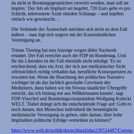
da nicht in Beratungsgesprächen verwirrt werden, man soll sie
impfen.' Der Job als Impfarzt sei begehrt, 720 Euro gebe es pro
Schicht, interessierte Ärzte stünden Schlange – und impften
einfach wie gewünscht…
Die Verbände der Ärzteschaft möchten sich nicht zu dem Fall
äußern – man legt sich ungern mit der Kassenärztlichen
Vereinigung an.
Tristan Thoring hat nun Anzeige wegen übler Nachrede
erstattet. Der Fall erreichte auch die FDP im Bundestag. Und
für die Liberalen ist der Fall ebenfalls nicht erledigt: 'Es ist
erschreckend, dass ein Arzt, der sich aus medizinischer Sicht
offensichtlich richtig verhalten hat, berufliche Konsequenzen zu
erwarten hat. Wenn die Beachtung des politischen Narrativs
wichtiger ist als das fachlich geschulte Gewissen des
Mediziners, dann haben wir ein Niveau staatlicher Übergriffe
erreicht, das ich bislang nur aus Willkürstaaten kannte', sagt
FDP-Vizechef und Bundestagsvizepräsident Wolfgang Kubicki
WELT. 'Dabei drängt sich die entscheidende Frage auf: Geht es
noch darum, den Menschen individuell die bestmögliche
medizinische Versorgung zu geben, oder darum, über hohe
Impfzahlen politische Erfolge vermelden zu können?'
https://www.welt.de/politik/deutschland/plus239534487/Corona-