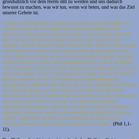
grundsätzlich vor dem Herrn still zu werden und uns dadurch
bewusst zu machen, was wir tun, wenn wir beten, und was das Ziel
unserer Gebete ist.
"Paulus und Timotheus, Knechte Jesu Christi, an alle Heiligen in
Christus Jesus, die in Philippi sind, samt den Aufsehern und
Dienern: Gnade sei mit euch und Friede von Gott, Vater und dem
Herrn Jesus Christus!
Ich danke meinem Gott, so oft ich euer
gedenke, allezeit, in jedem Gebet für euch alle, indem ich das Gebet
mit Freuden tue wegen eurer Gemeinschaft am Evangelium vom
ersten Tage an bis jetzt, und weil ich davon überzeugt bin, dass der,
welcher in euch ein gutes Werk angefangen hat, es auch vollenden
wird bis auf den Tag Jesu Christi.
Es ist ja nur billig, dass ich so von
euch allen denke, weil ich euch im Herzen trage, sowohl in meinen
Banden als auch bei der Verteidigung und Bekräftigung des
Evangeliums, damit ihr alle mit mir der Gnade teilhaftig seid. Denn
Gott ist mein Zeuge, wie mich nach euch allen verlangt in der
herzlichen Liebe Jesu Christi.
Und um das bitte ich, dass eure Liebe
noch mehr und mehr reich werde an Erkenntnis und allem
Empfindungsvermögen, damit ihr zu prüfen vermöget, worauf es
ankommt, so dass ihr lauter und unanstößig seid auf den Tag Jesu
Christi, erfüllt mit Frucht der Gerechtigkeit, die durch Jesus
Christus [gewirkt wird] zur Ehre und zum Lobe Gottes"
(Phil 1,1-
11).