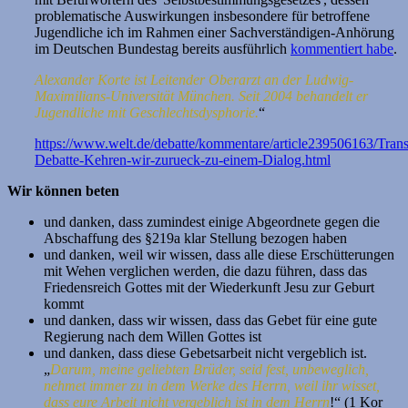
problematische Auswirkungen insbesondere für betroffene
Jugendliche ich im Rahmen einer Sachverständigen-Anhörung
im Deutschen Bundestag bereits ausführlich
kommentiert habe
.
Alexander Korte ist Leitender Oberarzt an der Ludwig-
Maximilians-Universität München. Seit 2004 behandelt er
Jugendliche mit Geschlechtsdysphorie.
“
https://www.welt.de/debatte/kommentare/article239506163/Tran
Debatte-Kehren-wir-zurueck-zu-einem-Dialog.html
Wir können beten
und danken, dass zumindest einige Abgeordnete gegen die
Abschaffung des §219a klar Stellung bezogen haben
und danken, weil wir wissen, dass alle diese Erschütterungen
mit Wehen verglichen werden, die dazu führen, dass das
Friedensreich Gottes mit der Wiederkunft Jesu zur Geburt
kommt
und danken, dass wir wissen, dass das Gebet für eine gute
Regierung nach dem Willen Gottes ist
und danken, dass diese Gebetsarbeit nicht vergeblich ist.
„
Darum, meine geliebten Brüder, seid fest, unbeweglich,
nehmet immer zu in dem Werke des Herrn, weil ihr wisset,
dass eure Arbeit nicht vergeblich ist in dem Herrn
!“ (1 Kor