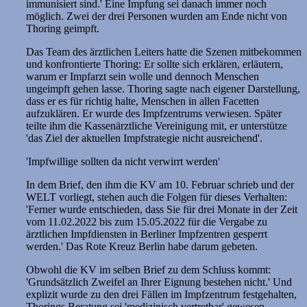
immunisiert sind.' Eine Impfung sei danach immer noch
möglich. Zwei der drei Personen wurden am Ende nicht von
Thoring geimpft.
Das Team des ärztlichen Leiters hatte die Szenen mitbekommen
und konfrontierte Thoring: Er sollte sich erklären, erläutern,
warum er Impfarzt sein wolle und dennoch Menschen
ungeimpft gehen lasse. Thoring sagte nach eigener Darstellung,
dass er es für richtig halte, Menschen in allen Facetten
aufzuklären. Er wurde des Impfzentrums verwiesen. Später
teilte ihm die Kassenärztliche Vereinigung mit, er unterstütze
'das Ziel der aktuellen Impfstrategie nicht ausreichend'.
'Impfwillige sollten da nicht verwirrt werden'
In dem Brief, den ihm die KV am 10. Februar schrieb und der
WELT vorliegt, stehen auch die Folgen für dieses Verhalten:
'Ferner wurde entschieden, dass Sie für drei Monate in der Zeit
vom 11.02.2022 bis zum 15.05.2022 für die Vergabe zu
ärztlichen Impfdiensten in Berliner Impfzentren gesperrt
werden.' Das Rote Kreuz Berlin habe darum gebeten.
Obwohl die KV im selben Brief zu dem Schluss kommt:
'Grundsätzlich Zweifel an Ihrer Eignung bestehen nicht.' Und
explizit wurde zu den drei Fällen im Impfzentrum festgehalten,
Thorings Beratung sei 'medizinisch vertretbar' gewesen.