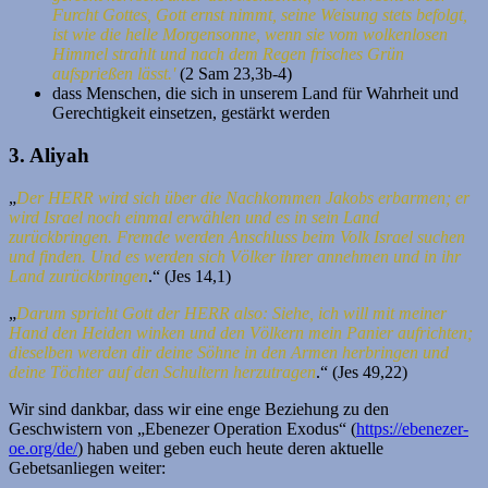
Furcht Gottes, Gott ernst nimmt, seine Weisung stets befolgt,
ist wie die helle Morgensonne, wenn sie vom wolkenlosen
Himmel strahlt und nach dem Regen frisches Grün
aufsprießen lässt.'
(2 Sam 23,3b-4)
dass Menschen, die sich in unserem Land für Wahrheit und
Gerechtigkeit einsetzen, gestärkt werden
3. Aliyah
„
Der HERR wird sich über die Nachkommen Jakobs erbarmen; er
wird Israel noch einmal erwählen und es in sein Land
zurückbringen. Fremde werden Anschluss beim Volk Israel suchen
und finden. Und es werden sich Völker ihrer annehmen und in ihr
Land zurückbringen
.“ (Jes 14,1)
„
Darum spricht Gott der HERR also: Siehe, ich will mit meiner
Hand den Heiden winken und den Völkern mein Panier aufrichten;
dieselben werden dir deine Söhne in den Armen herbringen und
deine Töchter auf den Schultern herzutragen
.“ (Jes 49,22)
Wir sind dankbar, dass wir eine enge Beziehung zu den
Geschwistern von „Ebenezer Operation Exodus“ (
https://ebenezer-
oe.org/de/
) haben und geben euch heute deren aktuelle
Gebetsanliegen weiter: