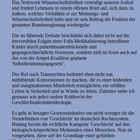
Das Netzwerk Wissenschaftsfreiheit verteidigt unseren Aufruf
und fordert Lehmann in einem offenen Brief auf, sich dazu zu
äußern, welches Verhältnis er zur Meinungs- und
Wissenschaftsfreiheit habe und ob sein Beitrag die Position der
gesamten Bundesregierung wiedergebe.
Die zu führende Debatte beschränkt sich dabei nicht auf die
irreversiblen Folgen einer Früh-Medikalisierung betroffener
Kinder durch pubertätsunterdrückende und
gegengeschlechtliche Hormone, sondern zielt im Kern auch auf
das von der Ampel-Koalition geplante
'Selbstbestimmungsgesetz'.
Der Ruf nach Transrechten bedeutet eben nicht nur,
mitfühlende Konzessionen zu machen, die es einer leidenden
und marginalisierten Minderheit ermöglichen, ein erfülltes
Leben in Sicherheit und in Würde zu leben. Dahinter stehe ich
genauso wie jede/r andere Kritiker/in der
Geschlechtsidentitätsideologie.
Es geht in besagter Gesetzesinitiative um nicht weniger als die
Neudefinition von 'Geschlecht' im deutschen Rechtssystem.
Bislang beruht die rechtliche Kategorie 'Geschlecht' auf den
biologisch-körperlichen Merkmalen eines Menschen. Nun ist
vorgesehen, diese auf der Grundlage einer gefühlten