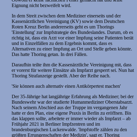
Eignung nicht bezweifelt wird.
In dem Streit zwischen dem Mediziner einerseits und der
Kassenärztlichen Vereinigung (KV) sowie dem Deutschen
Roten Kreuz Berlin andererseits geht es um Thorings
'Einstellung' zur Impfstrategie des Bundeslandes. Darum, ob es
richtig ist, dass ein Arzt vor einer Impfung seine Patienten berät
und in Einzelfällen zu dem Ergebnis kommt, dass es
Alternativen zu einer Impfung an Ort und Stelle geben könnte.
Das hatte Thoring getan. In drei Fällen.
Daraufhin teilte ihm die Kassenärztliche Vereinigung mit, dass
er vorerst für weitere Einsätze als Impfarzt gesperrt sei. Nun hat
Thoring Strafanzeige gestellt. Aber der Reihe nach.
'Sie können auch alternativ einen Antikörpertest machen'
Der 35-Jährige hat langjährige Erfahrung als Mediziner; bei der
Bundeswehr war der studierte Humanmediziner Oberstabsarzt.
Nach seinem Abschied aus der Truppe im vergangenen Jahr
hatte er den Plan, eine eigene Praxis in Berlin zu eröffnen. Bis
das klappen sollte, arbeitete er immer wieder als Impfarzt – ab
Frühjahr 2021 in Berliner Impfzentren und im
brandenburgischen Luckenwalde. 'Impfstoffe zählen zu den
größten Errungenschaften der Medizin', sagt er. Thoring