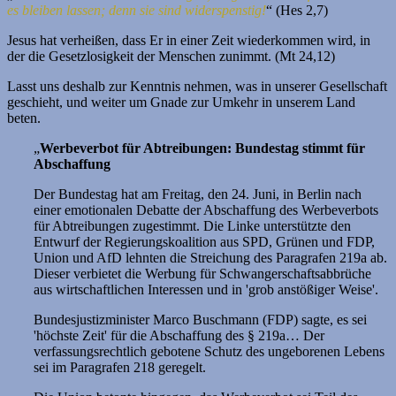
es bleiben lassen; denn sie sind widerspenstig!
“ (Hes 2,7)
Jesus hat verheißen, dass Er in einer Zeit wiederkommen wird, in
der die Gesetzlosigkeit der Menschen zunimmt. (Mt 24,12)
Lasst uns deshalb zur Kenntnis nehmen, was in unserer Gesellschaft
geschieht, und weiter um Gnade zur Umkehr in unserem Land
beten.
„
Werbeverbot für Abtreibungen: Bundestag stimmt für
Abschaffung
Der Bundestag hat am Freitag, den 24. Juni, in Berlin nach
einer emotionalen Debatte der Abschaffung des Werbeverbots
für Abtreibungen zugestimmt. Die Linke unterstützte den
Entwurf der Regierungskoalition aus SPD, Grünen und FDP,
Union und AfD lehnten die Streichung des Paragrafen 219a ab.
Dieser verbietet die Werbung für Schwangerschaftsabbrüche
aus wirtschaftlichen Interessen und in 'grob anstößiger Weise'.
Bundesjustizminister Marco Buschmann (FDP) sagte, es sei
'höchste Zeit' für die Abschaffung des § 219a… Der
verfassungsrechtlich gebotene Schutz des ungeborenen Lebens
sei im Paragrafen 218 geregelt.