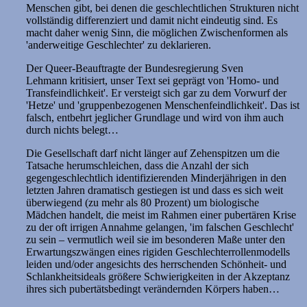
Menschen gibt, bei denen die geschlechtlichen Strukturen nicht
vollständig differenziert und damit nicht eindeutig sind. Es
macht daher wenig Sinn, die möglichen Zwischenformen als
'anderweitige Geschlechter' zu deklarieren.
Der Queer-Beauftragte der Bundesregierung Sven
Lehmann kritisiert, unser Text sei geprägt von 'Homo- und
Transfeindlichkeit'. Er versteigt sich gar zu dem Vorwurf der
'Hetze' und 'gruppenbezogenen Menschenfeindlichkeit'. Das ist
falsch, entbehrt jeglicher Grundlage und wird von ihm auch
durch nichts belegt…
Die Gesellschaft darf nicht länger auf Zehenspitzen um die
Tatsache herumschleichen, dass die Anzahl der sich
gegengeschlechtlich identifizierenden Minderjährigen in den
letzten Jahren dramatisch gestiegen ist und dass es sich weit
überwiegend (zu mehr als 80 Prozent) um biologische
Mädchen handelt, die meist im Rahmen einer pubertären Krise
zu der oft irrigen Annahme gelangen, 'im falschen Geschlecht'
zu sein – vermutlich weil sie im besonderen Maße unter den
Erwartungszwängen eines rigiden Geschlechterrollenmodells
leiden und/oder angesichts des herrschenden Schönheit- und
Schlankheitsideals größere Schwierigkeiten in der Akzeptanz
ihres sich pubertätsbedingt verändernden Körpers haben…