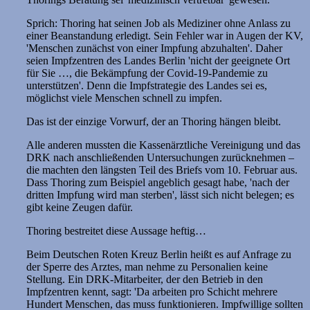
Sprich: Thoring hat seinen Job als Mediziner ohne Anlass zu
einer Beanstandung erledigt. Sein Fehler war in Augen der KV,
'Menschen zunächst von einer Impfung abzuhalten'. Daher
seien Impfzentren des Landes Berlin 'nicht der geeignete Ort
für Sie …, die Bekämpfung der Covid-19-Pandemie zu
unterstützen'. Denn die Impfstrategie des Landes sei es,
möglichst viele Menschen schnell zu impfen.
Das ist der einzige Vorwurf, der an Thoring hängen bleibt.
Alle anderen mussten die Kassenärztliche Vereinigung und das
DRK nach anschließenden Untersuchungen zurücknehmen –
die machten den längsten Teil des Briefs vom 10. Februar aus.
Dass Thoring zum Beispiel angeblich gesagt habe, 'nach der
dritten Impfung wird man sterben', lässt sich nicht belegen; es
gibt keine Zeugen dafür.
Thoring bestreitet diese Aussage heftig…
Beim Deutschen Roten Kreuz Berlin heißt es auf Anfrage zu
der Sperre des Arztes, man nehme zu Personalien keine
Stellung. Ein DRK-Mitarbeiter, der den Betrieb in den
Impfzentren kennt, sagt: 'Da arbeiten pro Schicht mehrere
Hundert Menschen, das muss funktionieren. Impfwillige sollten