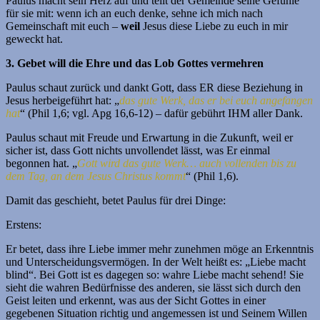
Paulus macht sein Herz auf und teilt der Gemeinde seine Gefühle
für sie mit: wenn ich an euch denke, sehne ich mich nach
Gemeinschaft mit euch –
weil
Jesus diese Liebe zu euch in mir
geweckt hat.
3. Gebet will die Ehre und das Lob Gottes vermehren
Paulus schaut zurück und dankt Gott, dass ER diese Beziehung in
Jesus herbeigeführt hat: „
das gute Werk, das er bei euch angefangen
hat
“ (Phil 1,6; vgl. Apg 16,6-12) – dafür gebührt IHM aller Dank.
Paulus schaut mit Freude und Erwartung in die Zukunft, weil er
sicher ist, dass Gott nichts unvollendet lässt, was Er einmal
begonnen hat. „
Gott wird das gute Werk… auch vollenden bis zu
dem Tag, an dem Jesus Christus kommt
“ (Phil 1,6).
Damit das geschieht, betet Paulus für drei Dinge:
Erstens:
Er betet, dass ihre Liebe immer mehr zunehmen möge an Erkenntnis
und Unterscheidungsvermögen. In der Welt heißt es: „Liebe macht
blind“. Bei Gott ist es dagegen so: wahre Liebe macht sehend! Sie
sieht die wahren Bedürfnisse des anderen, sie lässt sich durch den
Geist leiten und erkennt, was aus der Sicht Gottes in einer
gegebenen Situation richtig und angemessen ist und Seinem Willen