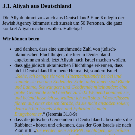
3.1. Aliyah aus Deutschland
Die Aliyah nimmt zu - auch aus Deutschland! Eine Kollegin der
Jewish Agency kümmert sich zurzeit um 50 Personen, die ganz
konkret Aliyah machen wollen. Halleluja!
Wir können beten
und danken, dass eine zunehmende Zahl von jüdisch-
ukrainischen Flüchtlingen, die hier in Deutschland
angekommen sind, jetzt Aliyah nach Israel machen wollen.
dass
alle
jüdisch-ukrainischen Flüchtlinge erkennen, dass
nicht Deutschland ihre neue Heimat ist, sondern Israel.
„
Siehe, ich bringe sie vom Mitternachtslande herbei und
sammle sie von den Enden der Erde; unter ihnen sind Blinde
und Lahme, Schwangere und Gebärende miteinander; eine
große Gemeinde kehrt hierher zurück! Weinend kommen sie,
und betend lasse ich sie wallen; ich will sie zu Wasserflüssen
führen
auf einer ebenen Straße, da sie nicht anstoßen sollen;
denn ich bin Israels Vater,
und Ephraim ist mein
Erstgeborener
.“ (Jeremia 31,8-9)
dass die jüdischen Gemeinden in Deutschland - besonders die
Rabbiner - hören und erkennen, dass der Gott Israels sie nach
Zion ruft. „
Sie werden dem HERRN nachfolgen, der brüllen