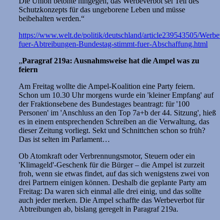
Die Union betonte hingegen, das Werbeverbot sei Teil des
Schutzkonzepts für das ungeborene Leben und müsse
beibehalten werden.“
https://www.welt.de/politik/deutschland/article239543505/Werbe
fuer-Abtreibungen-Bundestag-stimmt-fuer-Abschaffung.html
„
Paragraf 219a: Ausnahmsweise hat die Ampel was zu
feiern
Am Freitag wollte die Ampel-Koalition eine Party feiern.
Schon um 10.30 Uhr morgens wurde ein 'kleiner Empfang' auf
der Fraktionsebene des Bundestages beantragt: für '100
Personen' im 'Anschluss an den Top 7a+b der 44. Sitzung', hieß
es in einem entsprechenden Schreiben an die Verwaltung, das
dieser Zeitung vorliegt. Sekt und Schnittchen schon so früh?
Das ist selten im Parlament…
Ob Atomkraft oder Verbrennungsmotor, Steuern oder ein
'Klimageld'-Geschenk für die Bürger – die Ampel ist zurzeit
froh, wenn sie etwas findet, auf das sich wenigstens zwei von
drei Partnern einigen können. Deshalb die geplante Party am
Freitag: Da waren sich einmal alle drei einig, und das sollte
auch jeder merken. Die Ampel schaffte das Werbeverbot für
Abtreibungen ab, bislang geregelt in Paragraf 219a.