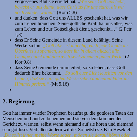
vergossenes Blut sie errettet hat. „
Wie sehr Gott uns liebt,
beweist er uns damit, dass Christus für uns starb, als wir
noch Sünder waren
.“ (Röm 5,8)
und danken, dass Gott uns ALLES geschenkt hat, was wir
zum Leben brauchen. Seine göttliche Kraft hat uns alles, was
zum Leben und zur Gottseligkeit dient, geschenkt…“ (2 Petr
1,3)
dass Er Seine Gemeinde in diesem Land befähigt, Seine
Werke zu tun.
„Gott aber ist mächtig, euch jede Gnade im
Überfluss zu spenden, so dass ihr in allem allezeit alle
Genüge habet und überreich seiet zu jedem guten Werk“
(2
Kor 9,8)
dass Seine Gemeinde darum eifert, so zu leben, dass Gott
dadurch Ehre bekommt.
„So soll euer Licht leuchten vor den
Leuten, daß sie eure guten Werke sehen und euren Vater im
Himmel preisen.“
(Mt 5,16)
2. Regierung
Gott hat immer wieder Propheten beauftragt, die gottlosen Taten der
Menschen im Land zu benennen und sie vor dem kommenden
Gericht zu warnen, selbst wenn niemand auf sie hören und niemand
sein gottloses Verhalten ändern würde. So heißt es z.B in Hesekiel:
„
Du sollst ihnen meine Worte sagen, mögen sie darauf hören oder