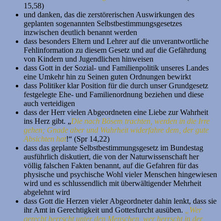
15,58)
und danken, das die zerstörerischen Auswirkungen des
geplanten sogenannten Selbstbestimmungsgesetzes
inzwischen deutlich benannt werden
dass besonders Eltern und Lehrer auf die unverantwortliche
Fehlinformation zu diesem Gesetz und auf die Gefährdung
von Kindern und Jugendlichen hinweisen
dass Gott in der Sozial- und Familienpolitik unseres Landes
eine Umkehr hin zu Seinen guten Ordnungen bewirkt
dass Politiker klar Position für die durch unser Grundgesetz
festgelegte Ehe- und Familienordnung beziehen und diese
auch verteidigen
dass der Herr vielen Abgeordneten eine Liebe zur Wahrheit
ins Herz gibt. „
Die nach Bösem trachten, werden in die Irre
gehen;
Gnade aber und Wahrheit widerfahre dem, der gute
Absichten hat
!“ (Spr 14,22)
dass das geplante Selbstbestimmungsgesetz im Bundestag
ausführlich diskutiert, die von der Naturwissenschaft her
völlig falschen Fakten benannt, auf die Gefahren für das
physische und psychische Wohl vieler Menschen hingewiesen
wird und es schlussendlich mit überwältigender Mehrheit
abgelehnt wird
dass Gott die Herzen vieler Abgeordneter dahin lenkt, dass sie
ihr Amt in Gerechtigkeit und Gottesfurcht ausüben.
„Wer
gerecht herrscht unter den Menschen, wer herrscht in der