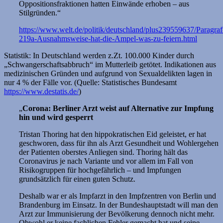
Oppositionsfraktionen hatten Einwände erhoben – aus
Stilgründen.“
https://www.welt.de/politik/deutschland/plus239559637/Paragraf
219a-Ausnahmsweise-hat-die-Ampel-was-zu-feiern.html
Statistik: In Deutschland werden z.Zt. 100.000 Kinder durch
„Schwangerschaftsabbruch“ im Mutterleib getötet. Indikationen aus
medizinischen Gründen und aufgrund von Sexualdelikten lagen in
nur 4 % der Fälle vor. (Quelle: Statistisches Bundesamt
https://www.destatis.de/
)
„
Corona: Berliner Arzt weist auf Alternative zur Impfung
hin und wird gesperrt
Tristan Thoring hat den hippokratischen Eid geleistet, er hat
geschworen, dass für ihn als Arzt Gesundheit und Wohlergehen
der Patienten oberstes Anliegen sind. Thoring hält das
Coronavirus je nach Variante und vor allem im Fall von
Risikogruppen für hochgefährlich – und Impfungen
grundsätzlich für einen guten Schutz.
Deshalb war er als Impfarzt in den Impfzentren von Berlin und
Brandenburg im Einsatz. In der Bundeshauptstadt will man den
Arzt zur Immunisierung der Bevölkerung dennoch nicht mehr.
Obwohl er keine fachlichen Fehler gemacht hat und seine