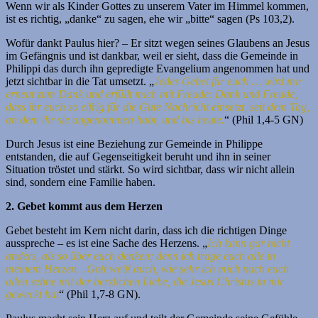
Wenn wir als Kinder Gottes zu unserem Vater im Himmel kommen,
ist es richtig, „danke“ zu sagen, ehe wir „bitte“ sagen (Ps 103,2).
Wofür dankt Paulus hier? – Er sitzt wegen seines Glaubens an Jesus
im Gefängnis und ist dankbar, weil er sieht, dass die Gemeinde in
Philippi das durch ihn gepredigte Evangelium angenommen hat und
jetzt sichtbar in die Tat umsetzt. „
Jedes Gebet für euch … wird mir
erneut zum Dank und erfüllt mich mit Freude: Dank und Freude,
dass ihr euch so eifrig für die Gute Nachricht einsetzt, seit dem Tag,
an dem ihr sie angenommen habt, und bis heute.
“ (Phil 1,4-5 GN)
Durch Jesus ist eine Beziehung zur Gemeinde in Philippe
entstanden, die auf Gegenseitigkeit beruht und ihn in seiner
Situation tröstet und stärkt. So wird sichtbar, dass wir nicht allein
sind, sondern eine Familie haben.
2. Gebet kommt aus dem Herzen
Gebet besteht im Kern nicht darin, dass ich die richtigen Dinge
ausspreche – es ist eine Sache des Herzens. „
Ich kann gar nicht
anders, als so über euch denken; denn ich trage euch alle in
meinem Herzen…Gott weiß auch, wie sehr ich mich nach euch
allen sehne mit der herzlichen Liebe, die Jesus Christus in mir
geweckt hat
“ (Phil 1,7-8 GN).