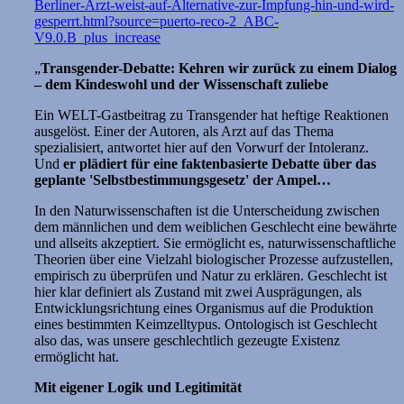
Berliner-Arzt-weist-auf-Alternative-zur-Impfung-hin-und-wird-
gesperrt.html?source=puerto-reco-2_ABC-
V9.0.B_plus_increase
„
Transgender-Debatte: Kehren wir zurück zu einem Dialog
– dem Kindeswohl und der Wissenschaft zuliebe
Ein WELT-Gastbeitrag zu Transgender hat heftige Reaktionen
ausgelöst. Einer der Autoren, als Arzt auf das Thema
spezialisiert, antwortet hier auf den Vorwurf der Intoleranz.
Und
er plädiert für eine faktenbasierte Debatte über das
geplante 'Selbstbestimmungsgesetz' der Ampel…
In den Naturwissenschaften ist die Unterscheidung zwischen
dem männlichen und dem weiblichen Geschlecht eine bewährte
und allseits akzeptiert. Sie ermöglicht es, naturwissenschaftliche
Theorien über eine Vielzahl biologischer Prozesse aufzustellen,
empirisch zu überprüfen und Natur zu erklären. Geschlecht ist
hier klar definiert als Zustand mit zwei Ausprägungen, als
Entwicklungsrichtung eines Organismus auf die Produktion
eines bestimmten Keimzelltypus. Ontologisch ist Geschlecht
also das, was unsere geschlechtlich gezeugte Existenz
ermöglicht hat.
Mit eigener Logik und Legitimität